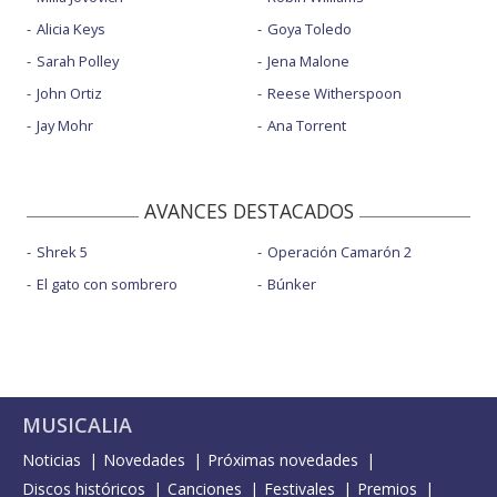
Alicia Keys
Goya Toledo
Sarah Polley
Jena Malone
John Ortiz
Reese Witherspoon
Jay Mohr
Ana Torrent
AVANCES DESTACADOS
Shrek 5
Operación Camarón 2
El gato con sombrero
Búnker
MUSICALIA
Noticias
Novedades
Próximas novedades
Discos históricos
Canciones
Festivales
Premios