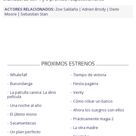
ACTORES RELACIONADOS:
Zoe Saldaña
Adrien Brody
Demi
Moore
Sebastian Stan
PROXIMOS ESTRENOS
Whalefall
Tiempo de victoria
Burundanga
Fiesta pagäna
La patrulla canina: La dino
Verity
película
Cómo robar un banco
Una noche al año
Ahora los suegros son ellos
El último mono
Prácticamente magia 2
Sacamantecas
La otra madre
Un plan perfecto