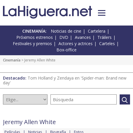
CINEMANÍA:
Noticias de cine
Cartelera
Próximos estrenos
DVD
Avances
Tráilers
Festivales y premios
Actores y actrices
Carteles
Box-office
Cinemanía
> Jeremy Allen White
Destacado:
Tom Holland y Zendaya en 'Spider-man: Brand new
day'
Jeremy Allen White
Películas
Noticias
Biografía
Fotos