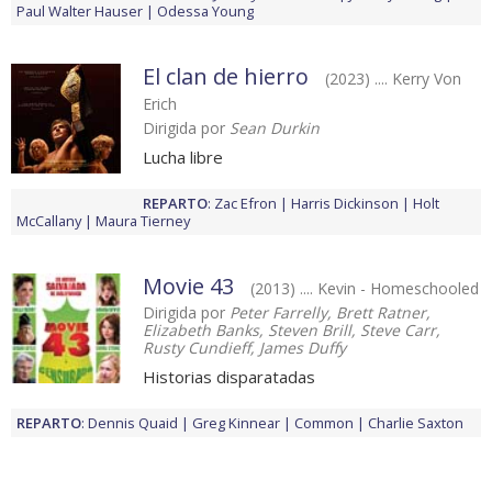
Paul Walter Hauser
Odessa Young
El clan de hierro
(2023) .... Kerry Von
Erich
Dirigida por
Sean Durkin
Lucha libre
REPARTO
:
Zac Efron
Harris Dickinson
Holt
McCallany
Maura Tierney
Movie 43
(2013) .... Kevin - Homeschooled
Dirigida por
Peter Farrelly, Brett Ratner,
Elizabeth Banks, Steven Brill, Steve Carr,
Rusty Cundieff, James Duffy
Historias disparatadas
REPARTO
:
Dennis Quaid
Greg Kinnear
Common
Charlie Saxton