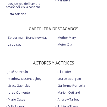
Karateka
Los juegos del hambre:
Amanecer en la cosecha
Esta soledad
CARTELERA DESTACADOS
Spider-man: Brand new day
Mother Mary
La odisea
Motor City
ACTORES Y ACTRICES
José Sacristán
Bill Hader
Matthew McConaughey
Louise Bourgoin
Grace Zabriskie
Guillermo Francella
Jorge Clemente
Marion Cotillard
Mario Casas
Andrew Tarbet
Milla Jovovich
Robin Williams