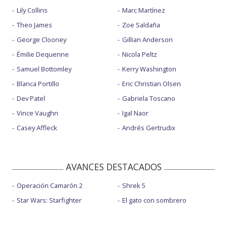
Lily Collins
Marc Martínez
Theo James
Zoe Saldaña
George Clooney
Gillian Anderson
Émilie Dequenne
Nicola Peltz
Samuel Bottomley
Kerry Washington
Blanca Portillo
Eric Christian Olsen
Dev Patel
Gabriela Toscano
Vince Vaughn
Igal Naor
Casey Affleck
Andrés Gertrudix
AVANCES DESTACADOS
Operación Camarón 2
Shrek 5
Star Wars: Starfighter
El gato con sombrero