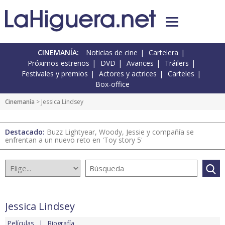
CINEMANÍA:
Noticias de cine
Cartelera
Próximos estrenos
DVD
Avances
Tráilers
Festivales y premios
Actores y actrices
Carteles
Box-office
Cinemanía
> Jessica Lindsey
Destacado:
Buzz Lightyear, Woody, Jessie y compañía se
enfrentan a un nuevo reto en 'Toy story 5'
Jessica Lindsey
Películas
Biografía