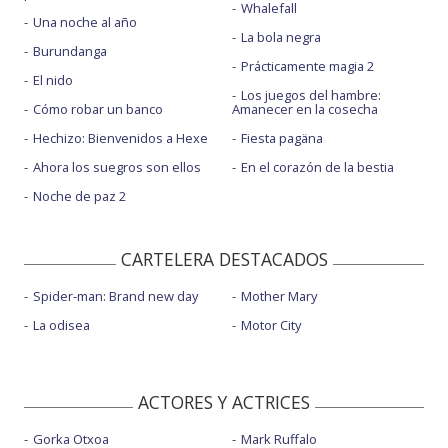
Whalefall
Una noche al año
La bola negra
Burundanga
Prácticamente magia 2
El nido
Los juegos del hambre:
Cómo robar un banco
Amanecer en la cosecha
Hechizo: Bienvenidos a Hexe
Fiesta pagäna
Ahora los suegros son ellos
En el corazón de la bestia
Noche de paz 2
CARTELERA DESTACADOS
Spider-man: Brand new day
Mother Mary
La odisea
Motor City
ACTORES Y ACTRICES
Gorka Otxoa
Mark Ruffalo