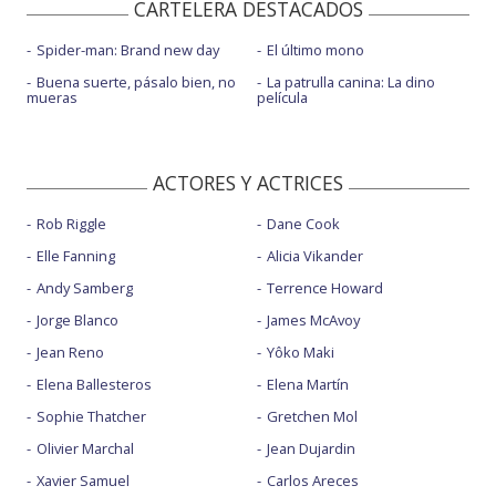
CARTELERA DESTACADOS
Spider-man: Brand new day
El último mono
Buena suerte, pásalo bien, no
La patrulla canina: La dino
mueras
película
ACTORES Y ACTRICES
Rob Riggle
Dane Cook
Elle Fanning
Alicia Vikander
Andy Samberg
Terrence Howard
Jorge Blanco
James McAvoy
Jean Reno
Yôko Maki
Elena Ballesteros
Elena Martín
Sophie Thatcher
Gretchen Mol
Olivier Marchal
Jean Dujardin
Xavier Samuel
Carlos Areces