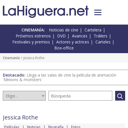
CINEMANÍA:
Noticias de cine
Cartelera
Próximos estrenos
DVD
Avances
Tráilers
Festivales y premios
Actores y actrices
Carteles
Box-office
Cinemanía
> Jessica Rothe
Destacado:
Llega a las salas de cine la película de animación
'Minions & monsters'
Jessica Rothe
Películas
Noticias
Biografía
Fotos