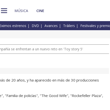
MÚSICA
CINE
óximos estrenos
DVD
Avances
Tráilers
Festivales y premi
pañía se enfrentan a un nuevo reto en 'Toy story 5'
ás de 20 años, y ha aparecido en más de 30 producciones
", "Familia de policías", "The Good Wife", "Rockefeller Plaza",