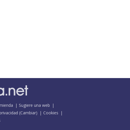
mienda
Sugiere una web
 privacidad
(
Cambiar
)
Cookies
S