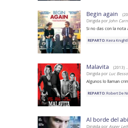
Begin again
(2
Dirigida por
John Carn
Si no das con la not
REPARTO
:
Keira Knight
Malavita
(2013) .
Dirigida por
Luc Bess
Algunos lo llaman cri
REPARTO
:
Robert De N
Al borde del a
Dirigida por
Asger Let