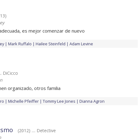
013)
ey
a adecuada, es mejor comenzar de nuevo
ley
Mark Ruffalo
Hailee Steinfeld
Adam Levine
... DiCicco
on
men organizado, otros familia
iro
Michelle Pfeiffer
Tommy Lee Jones
Dianna Agron
bismo
(2012) .... Detective
h