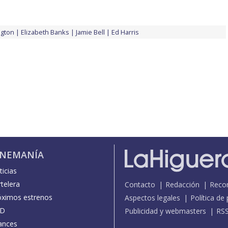
ngton
Elizabeth Banks
Jamie Bell
Ed Harris
INEMANÍA
icias
telera
Contacto
Redacción
Reco
óximos estrenos
Aspectos legales
Política de
D
Publicidad y webmasters
RS
ances