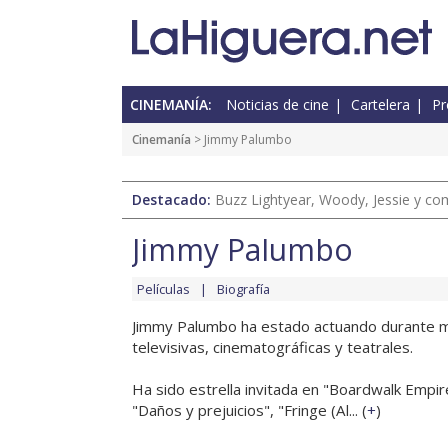
CINEMANÍA:
Noticias de cine
Cartelera
Pr
Cinemanía
> Jimmy Palumbo
Destacado:
Buzz Lightyear, Woody, Jessie y com
Jimmy Palumbo
Películas
Biografía
Jimmy Palumbo ha estado actuando durante m
televisivas, cinematográficas y teatrales.
Ha sido estrella invitada en "Boardwalk Empire
"Daños y prejuicios", "Fringe (Al... (
+
)