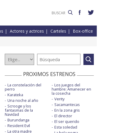
os
Actores y actrices
Carteles
Box-office
PROXIMOS ESTRENOS
La constelación del
Los juegos del
perro
hambre: Amanecer en
la cosecha
Karateka
Verity
Una noche al año
Sacamantecas
Scrooge y los
fantasmas de la
En la zona gris
Navidad
El director
Burundanga
El ser querido
Resident Evil
Esta soledad
La otra madre
La bola negra