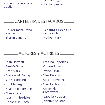
En el corazón de la
Un plan perfecto
bestia
CARTELERA DESTACADOS
Spider-man: Brand
La patrulla canina: La
new day
dino película
El último mono
Mother Mary
ACTORES Y ACTRICES
Josh Hartnett
Catalina Sopelana
Tim McGraw
Kristen Stewart
Kate Mara
Patrick Bruel
Melissa McCarthy
Riley Keough
Cate Blanchett
Alba Rohrwacher
Brit Marling
Claudia Bassols
Scarlett Johansson
Agnieszka
Grochowska
Mario Casas
Isabelle Huppert
Justin Timberlake
Jennifer Aniston
Benicio Del Toro