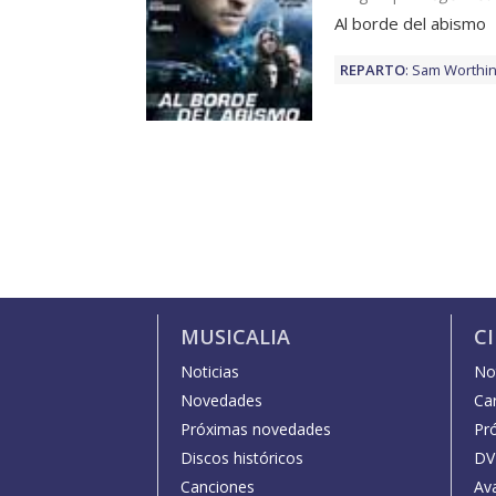
Al borde del abismo
REPARTO
:
Sam Worthi
MUSICALIA
C
Noticias
Not
Novedades
Car
Próximas novedades
Pr
Discos históricos
DV
Canciones
Av