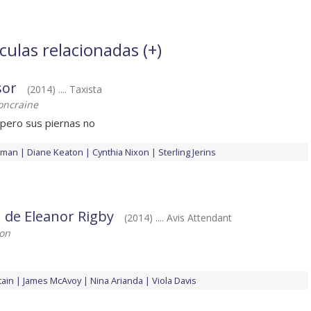
ulas relacionadas (
+
)
sor
(2014) .... Taxista
oncraine
 pero sus piernas no
eman
Diane Keaton
Cynthia Nixon
Sterling Jerins
 de Eleanor Rigby
(2014) .... Avis Attendant
on
tain
James McAvoy
Nina Arianda
Viola Davis