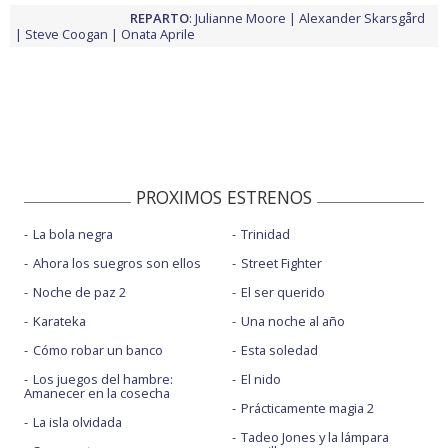
REPARTO
:
Julianne Moore
Alexander Skarsgård
Steve Coogan
Onata Aprile
PROXIMOS ESTRENOS
La bola negra
Trinidad
Ahora los suegros son ellos
Street Fighter
Noche de paz 2
El ser querido
Karateka
Una noche al año
Cómo robar un banco
Esta soledad
Los juegos del hambre:
El nido
Amanecer en la cosecha
Prácticamente magia 2
La isla olvidada
Tadeo Jones y la lámpara