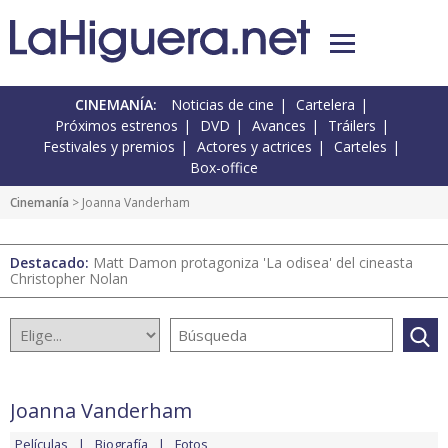
CINEMANÍA:
Noticias de cine
Cartelera
Próximos estrenos
DVD
Avances
Tráilers
Festivales y premios
Actores y actrices
Carteles
Box-office
Cinemanía
> Joanna Vanderham
Destacado:
Matt Damon protagoniza 'La odisea' del cineasta
Christopher Nolan
Joanna Vanderham
Películas
Biografía
Fotos