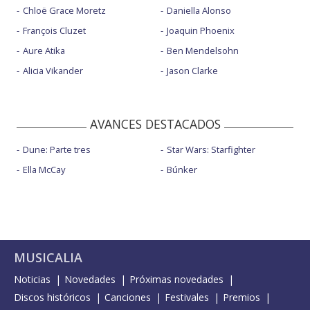
Chloë Grace Moretz
Daniella Alonso
François Cluzet
Joaquin Phoenix
Aure Atika
Ben Mendelsohn
Alicia Vikander
Jason Clarke
AVANCES DESTACADOS
Dune: Parte tres
Star Wars: Starfighter
Ella McCay
Búnker
MUSICALIA
Noticias
Novedades
Próximas novedades
Discos históricos
Canciones
Festivales
Premios