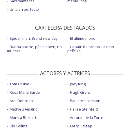
Sacamantecas
maravillosa
Un plan perfecto
CARTELERA DESTACADOS
Spider-man: Brand new day
El último mono
Buena suerte, pásalo bien, no
La patrulla canina: La dino
mueras
película
ACTORES Y ACTRICES
Tom Cruise
Joey King
Rosa María Sardà
Hugh Grant
Arta Dobroshi
Paula Malcomson
Mathieu Amalric
Hailee Steinfeld
Monica Bellucci
Antonio de la Torre
Lily Collins
Meryl Streep