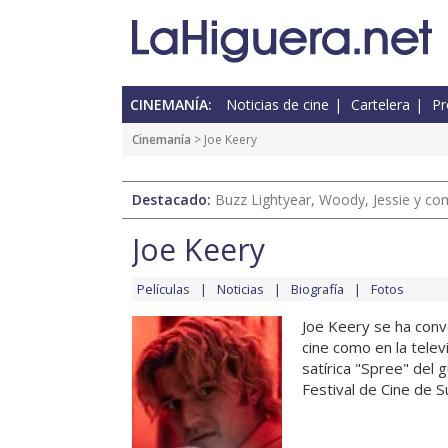
CINEMANÍA:
Noticias de cine
Cartelera
Pr
Cinemanía
> Joe Keery
Destacado:
Buzz Lightyear, Woody, Jessie y com
Joe Keery
Películas
Noticias
Biografía
Fotos
Joe Keery se ha conv
cine como en la telev
satírica "Spree" del 
Festival de Cine de S