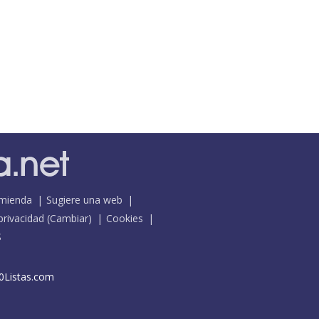
mienda
Sugiere una web
 privacidad
(
Cambiar
)
Cookies
S
0Listas.com