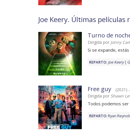
Joe Keery. Últimas películas 
Turno de noch
Dirigida por
Jonny Ca
Si se expande, está
REPARTO
:
Joe Keery
G
Free guy
(2021) .
Dirigida por
Shawn Le
Todos podemos ser
REPARTO
:
Ryan Reynol