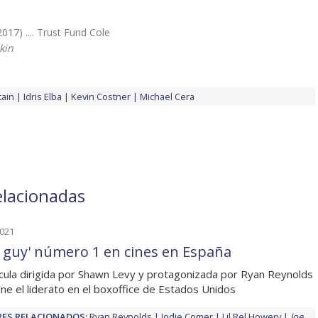
2017) .... Trust Fund Cole
kin
tain
Idris Elba
Kevin Costner
Michael Cera
relacionadas
2021
e guy' número 1 en cines en España
ícula dirigida por Shawn Levy y protagonizada por Ryan Reynolds
ne el liderato en el boxoffice de Estados Unidos
ES RELACIONADOS:
Ryan Reynolds
Jodie Comer
Lil Rel Howery
Joe