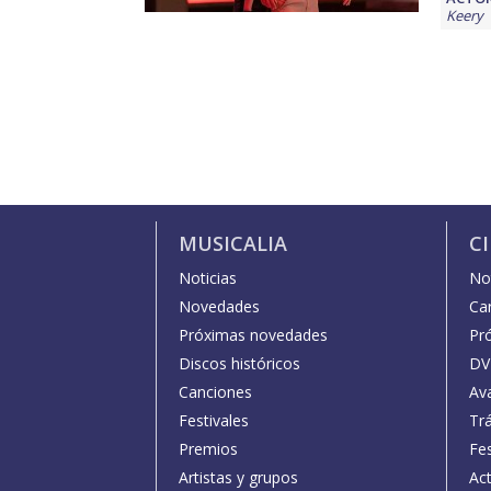
Keery
MUSICALIA
C
Noticias
Not
Novedades
Car
Próximas novedades
Pr
Discos históricos
DV
Canciones
Av
Festivales
Trá
Premios
Fe
Artistas y grupos
Act