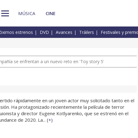
MÚSICA
CINE
óximos estrenos
DVD
Avances
Tráilers
Festivales y premi
pañía se enfrentan a un nuevo reto en 'Toy story 5'
ertido rápidamente en un joven actor muy solicitado tanto en el
isión. Ha protagonizado recientemente la película de terror
guionista y director Eugene Kotlyarenko, que se estrenó en el
undance de 2020. La... (
+
)