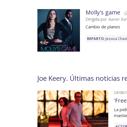
Molly's game
(
Dirigida por
Aaron Sor
Cambio de planes
REPARTO
:
Jessica Chas
Joe Keery. Últimas noticias 
24/08/
'Fre
La pel
mantie
ACTOR