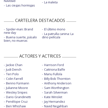
Navidad
La maleta
Las ciegas hormigas
CARTELERA DESTACADOS
Spider-man: Brand
El último mono
new day
La patrulla canina: La
Buena suerte, pásalo
dino película
bien, no mueras
ACTORES Y ACTRICES
Jackie Chan
Harrison Ford
Judi Dench
Caitriona Balfe
Teri Polo
Manu Fullola
Colin Farrell
Billy Bob Thornton
Benno Fürmann
Anthony Anderson
Julianne Moore
Sam Worthington
Wesley Snipes
Sarah Silverman
Dario Grandinetti
Kate Winslet
Penélope Cruz
Jay Hernandez
Ben Whishaw
Navid Negahban