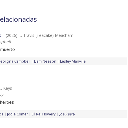
relacionadas
e
(2026) .... Travis (Teacake) Meacham
mpbell
s muerto
eorgina Campbell
Liam Neeson
Lesley Manville
... Keys
vy
 héroes
ds
Jodie Comer
Lil Rel Howery
Joe Keery