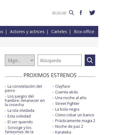
os
Actores y actrices
Carteles
Box-office
PROXIMOS ESTRENOS
La constelación del
Clayface
perro
Cuenta atrás
Los juegos del
Una noche al año
hambre: Amanecer en
Street Fighter
la cosecha
La bola negra
La isla olvidada
Cómo robar un banco
Esta soledad
Prácticamente magia 2
El ser querido
Noche de paz 2
Scrooge y los
fantasmas de la
Karateka