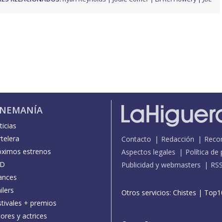
INEMANÍA
icias
telera
Contacto
Redacción
Reco
óximos estrenos
Aspectos legales
Política de
D
Publicidad y webmasters
RS
ances
ilers
Otros servicios:
Chistes
|
Top1
stivales + premios
ores y actrices