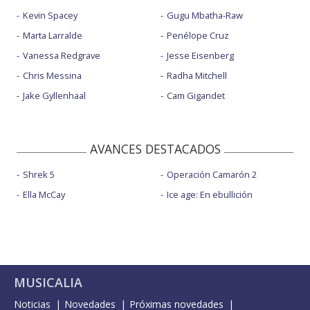
Kevin Spacey
Gugu Mbatha-Raw
Marta Larralde
Penélope Cruz
Vanessa Redgrave
Jesse Eisenberg
Chris Messina
Radha Mitchell
Jake Gyllenhaal
Cam Gigandet
AVANCES DESTACADOS
Shrek 5
Operación Camarón 2
Ella McCay
Ice age: En ebullición
MUSICALIA
Noticias
Novedades
Próximas novedades