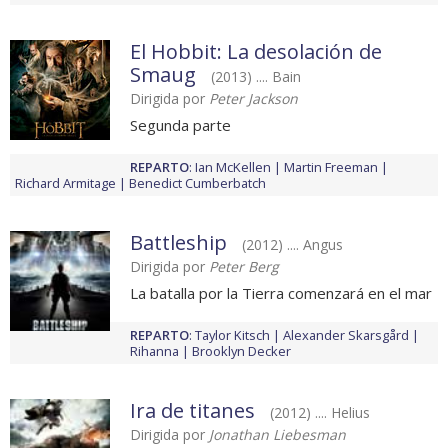
El Hobbit: La desolación de
Smaug
(2013) .... Bain
Dirigida por
Peter Jackson
Segunda parte
REPARTO
:
Ian McKellen
Martin Freeman
Richard Armitage
Benedict Cumberbatch
Battleship
(2012) .... Angus
Dirigida por
Peter Berg
La batalla por la Tierra comenzará en el mar
REPARTO
:
Taylor Kitsch
Alexander Skarsgård
Rihanna
Brooklyn Decker
Ira de titanes
(2012) .... Helius
Dirigida por
Jonathan Liebesman