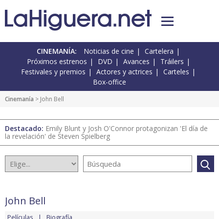
CINEMANÍA:
Noticias de cine
Cartelera
Próximos estrenos
DVD
Avances
Tráilers
Festivales y premios
Actores y actrices
Carteles
Box-office
Cinemanía
> John Bell
Destacado:
Emily Blunt y Josh O'Connor protagonizan 'El día de
la revelación' de Steven Spielberg
John Bell
Películas
Biografía