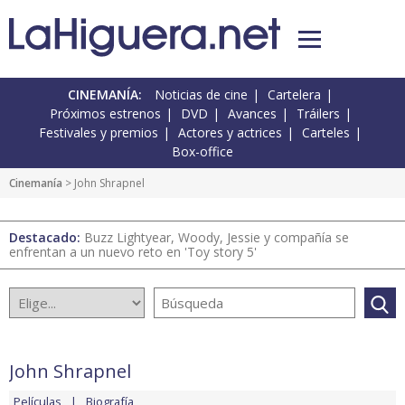
CINEMANÍA:
Noticias de cine
Cartelera
Próximos estrenos
DVD
Avances
Tráilers
Festivales y premios
Actores y actrices
Carteles
Box-office
Cinemanía
> John Shrapnel
Destacado:
Buzz Lightyear, Woody, Jessie y compañía se
enfrentan a un nuevo reto en 'Toy story 5'
John Shrapnel
Películas
Biografía