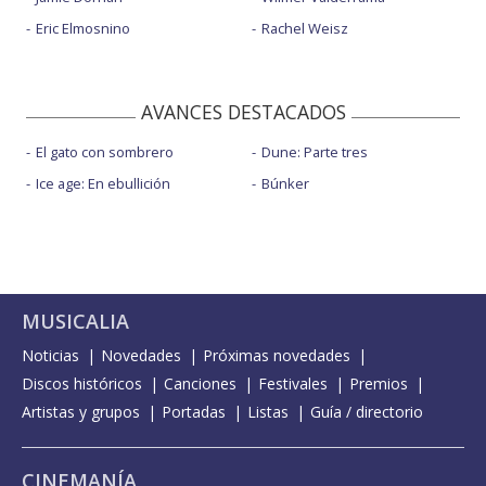
Eric Elmosnino
Rachel Weisz
AVANCES DESTACADOS
El gato con sombrero
Dune: Parte tres
Ice age: En ebullición
Búnker
MUSICALIA
Noticias
Novedades
Próximas novedades
Discos históricos
Canciones
Festivales
Premios
Artistas y grupos
Portadas
Listas
Guía / directorio
CINEMANÍA