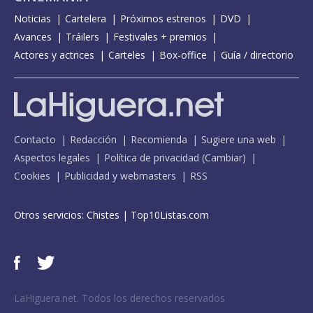
Noticias
Cartelera
Próximos estrenos
DVD
Avances
Tráilers
Festivales + premios
Actores y actrices
Carteles
Box-office
Guía / directorio
Contacto
Redacción
Recomienda
Sugiere una web
Aspectos legales
Política de privacidad
(
Cambiar
)
Cookies
Publicidad y webmasters
RSS
Otros servicios:
Chistes
|
Top10Listas.com
LaHiguera.net. Todos los derechos reservados