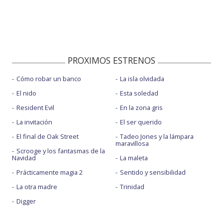
PROXIMOS ESTRENOS
Cómo robar un banco
La isla olvidada
El nido
Esta soledad
Resident Evil
En la zona gris
La invitación
El ser querido
El final de Oak Street
Tadeo Jones y la lámpara
maravillosa
Scrooge y los fantasmas de la
Navidad
La maleta
Prácticamente magia 2
Sentido y sensibilidad
La otra madre
Trinidad
Digger