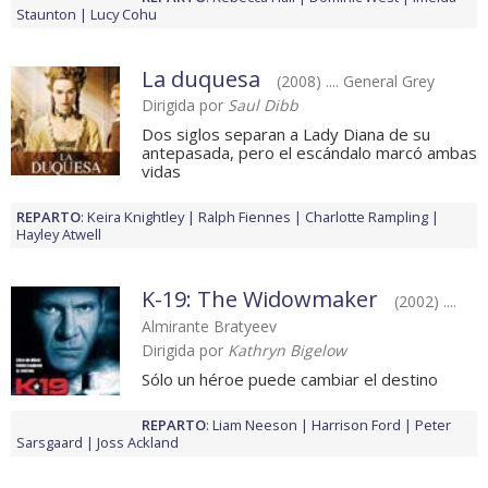
Staunton
Lucy Cohu
La duquesa
(2008) .... General Grey
Dirigida por
Saul Dibb
Dos siglos separan a Lady Diana de su
antepasada, pero el escándalo marcó ambas
vidas
REPARTO
:
Keira Knightley
Ralph Fiennes
Charlotte Rampling
Hayley Atwell
K-19: The Widowmaker
(2002) ....
Almirante Bratyeev
Dirigida por
Kathryn Bigelow
Sólo un héroe puede cambiar el destino
REPARTO
:
Liam Neeson
Harrison Ford
Peter
Sarsgaard
Joss Ackland