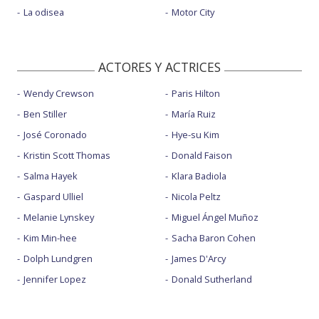
La odisea
Motor City
ACTORES Y ACTRICES
Wendy Crewson
Paris Hilton
Ben Stiller
María Ruiz
José Coronado
Hye-su Kim
Kristin Scott Thomas
Donald Faison
Salma Hayek
Klara Badiola
Gaspard Ulliel
Nicola Peltz
Melanie Lynskey
Miguel Ángel Muñoz
Kim Min-hee
Sacha Baron Cohen
Dolph Lundgren
James D'Arcy
Jennifer Lopez
Donald Sutherland