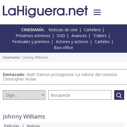
CINEMANÍA:
Noticias de cine
Cartelera
Próximos estrenos
DVD
Avances
Tráilers
Festivales y premios
Actores y actrices
Carteles
Box-office
Cinemanía
> Johnny Williams
Destacado:
Matt Damon protagoniza 'La odisea' del cineasta
Christopher Nolan
Johnny Williams
Películas
Noticias