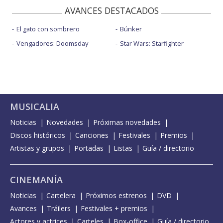
AVANCES DESTACADOS
El gato con sombrero
Búnker
Vengadores: Doomsday
Star Wars: Starfighter
MUSICALIA
Noticias
Novedades
Próximas novedades
Discos históricos
Canciones
Festivales
Premios
Artistas y grupos
Portadas
Listas
Guía / directorio
CINEMANÍA
Noticias
Cartelera
Próximos estrenos
DVD
Avances
Tráilers
Festivales + premios
Actores y actrices
Carteles
Box-office
Guía / directorio