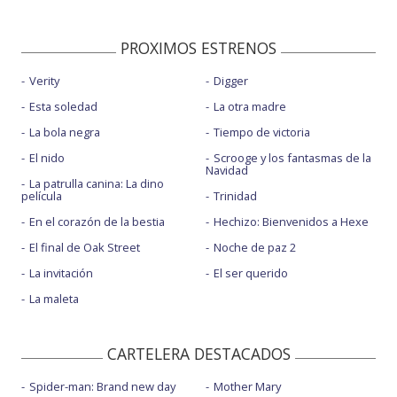
PROXIMOS ESTRENOS
Verity
Digger
Esta soledad
La otra madre
La bola negra
Tiempo de victoria
El nido
Scrooge y los fantasmas de la
Navidad
La patrulla canina: La dino
película
Trinidad
En el corazón de la bestia
Hechizo: Bienvenidos a Hexe
El final de Oak Street
Noche de paz 2
La invitación
El ser querido
La maleta
CARTELERA DESTACADOS
Spider-man: Brand new day
Mother Mary