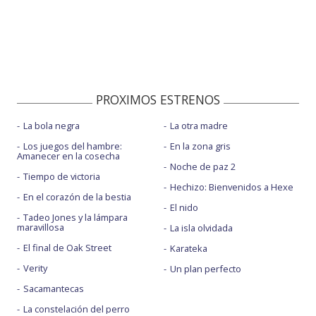
PROXIMOS ESTRENOS
La bola negra
La otra madre
Los juegos del hambre:
En la zona gris
Amanecer en la cosecha
Noche de paz 2
Tiempo de victoria
Hechizo: Bienvenidos a Hexe
En el corazón de la bestia
El nido
Tadeo Jones y la lámpara
maravillosa
La isla olvidada
El final de Oak Street
Karateka
Verity
Un plan perfecto
Sacamantecas
La constelación del perro