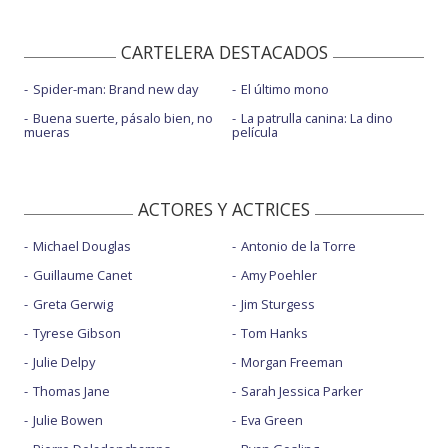
CARTELERA DESTACADOS
Spider-man: Brand new day
El último mono
Buena suerte, pásalo bien, no
La patrulla canina: La dino
mueras
película
ACTORES Y ACTRICES
Michael Douglas
Antonio de la Torre
Guillaume Canet
Amy Poehler
Greta Gerwig
Jim Sturgess
Tyrese Gibson
Tom Hanks
Julie Delpy
Morgan Freeman
Thomas Jane
Sarah Jessica Parker
Julie Bowen
Eva Green