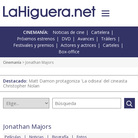
CINEMANÍA:
Noticias de cine
Cartelera
Próximos estrenos
DVD
Avances
Tráilers
Festivales y premios
Actores y actrices
Carteles
Box-office
Cinemanía
> Jonathan Majors
Destacado:
Matt Damon protagoniza 'La odisea' del cineasta
Christopher Nolan
Jonathan Majors
Películas
Noticias
Biografía
Fotos