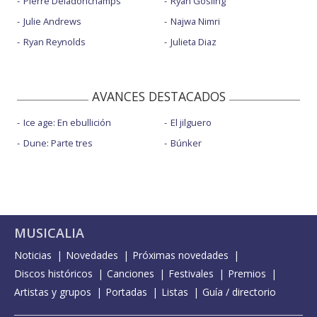
Pierre Deladonchamps
Ryan Gosling
Julie Andrews
Najwa Nimri
Ryan Reynolds
Julieta Diaz
AVANCES DESTACADOS
Ice age: En ebullición
El jilguero
Dune: Parte tres
Búnker
MUSICALIA
Noticias
Novedades
Próximas novedades
Discos históricos
Canciones
Festivales
Premios
Artistas y grupos
Portadas
Listas
Guía / directorio