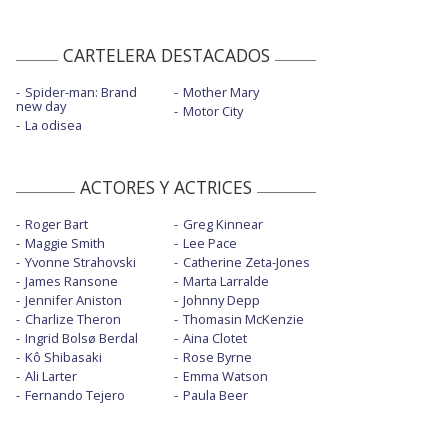
CARTELERA DESTACADOS
Spider-man: Brand
Mother Mary
new day
Motor City
La odisea
ACTORES Y ACTRICES
Roger Bart
Greg Kinnear
Maggie Smith
Lee Pace
Yvonne Strahovski
Catherine Zeta-Jones
James Ransone
Marta Larralde
Jennifer Aniston
Johnny Depp
Charlize Theron
Thomasin McKenzie
Ingrid Bolsø Berdal
Aina Clotet
Kô Shibasaki
Rose Byrne
Ali Larter
Emma Watson
Fernando Tejero
Paula Beer