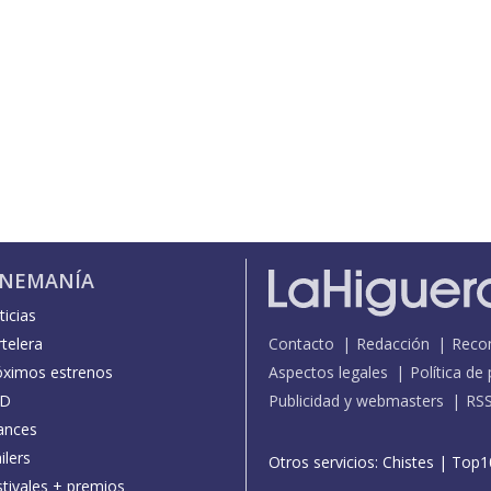
INEMANÍA
icias
telera
Contacto
Redacción
Reco
óximos estrenos
Aspectos legales
Política de
D
Publicidad y webmasters
RS
ances
ilers
Otros servicios:
Chistes
|
Top1
stivales + premios