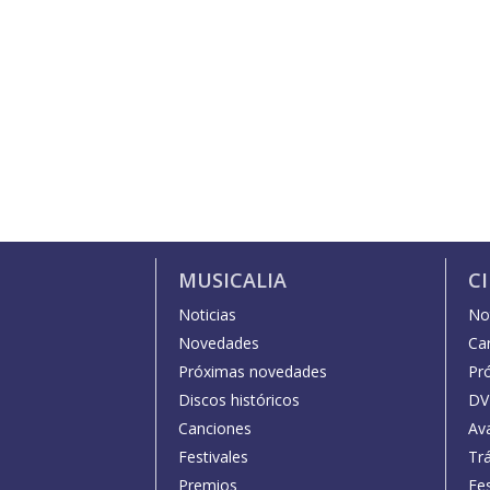
MUSICALIA
C
Noticias
Not
Novedades
Car
Próximas novedades
Pr
Discos históricos
DV
Canciones
Av
Festivales
Trá
Premios
Fe