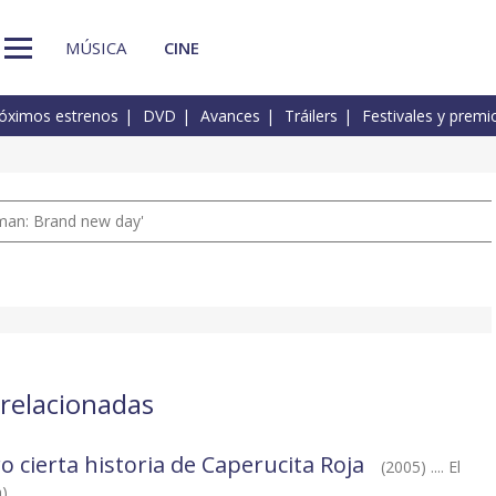
MÚSICA
CINE
óximos estrenos
DVD
Avances
Tráilers
Festivales y premi
man: Brand new day'
 relacionadas
ro cierta historia de Caperucita Roja
(2005) .... El
a)