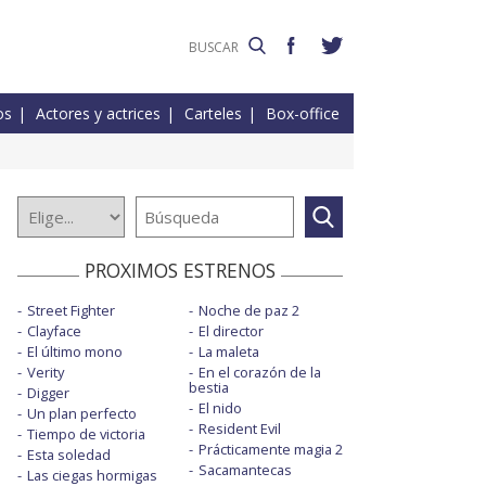
os
Actores y actrices
Carteles
Box-office
PROXIMOS ESTRENOS
Street Fighter
Noche de paz 2
Clayface
El director
El último mono
La maleta
Verity
En el corazón de la
bestia
Digger
El nido
Un plan perfecto
Resident Evil
Tiempo de victoria
Prácticamente magia 2
Esta soledad
Sacamantecas
Las ciegas hormigas