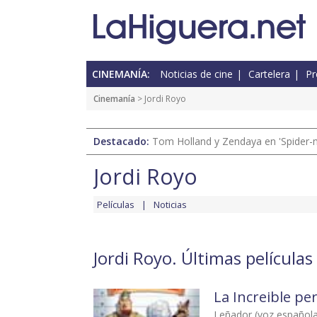
CINEMANÍA:
Noticias de cine
Cartelera
Pr
Cinemanía
> Jordi Royo
Destacado:
Tom Holland y Zendaya en 'Spider-
Jordi Royo
Películas
Noticias
Jordi Royo. Últimas películas
La Increible pe
Leñador (voz español