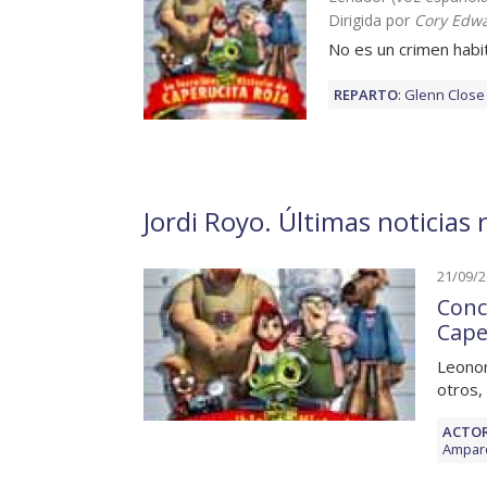
Dirigida por
Cory Edwa
No es un crimen habi
REPARTO
:
Glenn Close
Jordi Royo. Últimas noticias 
21/09/
Conc
Cape
Leonor
otros,
ACTOR
Ampar