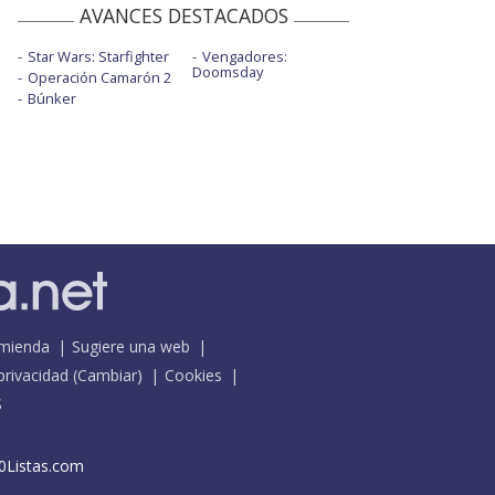
AVANCES DESTACADOS
Star Wars: Starfighter
Vengadores:
Doomsday
Operación Camarón 2
Búnker
mienda
Sugiere una web
 privacidad
(
Cambiar
)
Cookies
S
0Listas.com