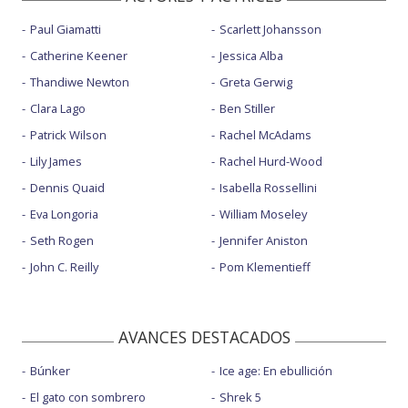
Paul Giamatti
Scarlett Johansson
Catherine Keener
Jessica Alba
Thandiwe Newton
Greta Gerwig
Clara Lago
Ben Stiller
Patrick Wilson
Rachel McAdams
Lily James
Rachel Hurd-Wood
Dennis Quaid
Isabella Rossellini
Eva Longoria
William Moseley
Seth Rogen
Jennifer Aniston
John C. Reilly
Pom Klementieff
AVANCES DESTACADOS
Búnker
Ice age: En ebullición
El gato con sombrero
Shrek 5