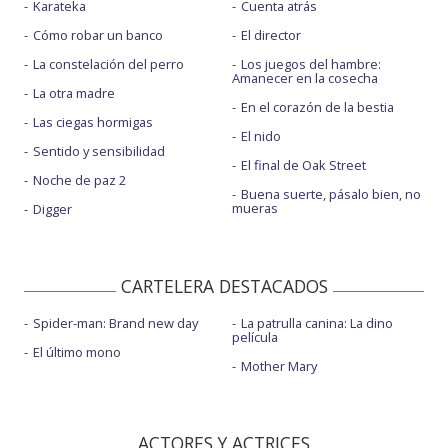
Karateka
Cuenta atrás
Cómo robar un banco
El director
La constelación del perro
Los juegos del hambre:
Amanecer en la cosecha
La otra madre
En el corazón de la bestia
Las ciegas hormigas
El nido
Sentido y sensibilidad
El final de Oak Street
Noche de paz 2
Buena suerte, pásalo bien, no
mueras
Digger
CARTELERA DESTACADOS
Spider-man: Brand new day
La patrulla canina: La dino
película
El último mono
Mother Mary
ACTORES Y ACTRICES