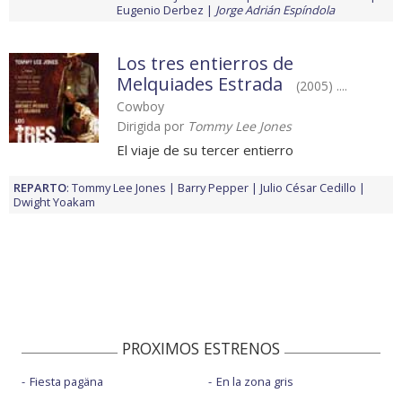
Eugenio Derbez
Jorge Adrián Espíndola
Los tres entierros de
Melquiades Estrada
(2005) ....
Cowboy
Dirigida por
Tommy Lee Jones
El viaje de su tercer entierro
REPARTO
:
Tommy Lee Jones
Barry Pepper
Julio César Cedillo
Dwight Yoakam
PROXIMOS ESTRENOS
Fiesta pagäna
En la zona gris