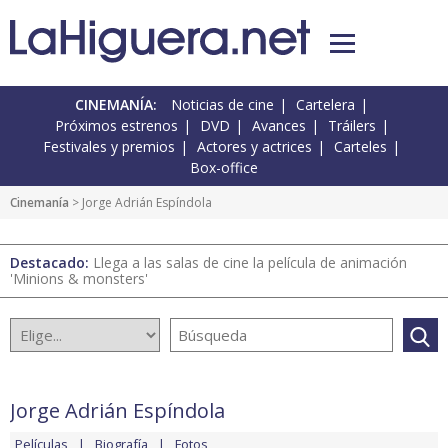
CINEMANÍA:
Noticias de cine
Cartelera
Próximos estrenos
DVD
Avances
Tráilers
Festivales y premios
Actores y actrices
Carteles
Box-office
Cinemanía
> Jorge Adrián Espíndola
Destacado:
Llega a las salas de cine la película de animación
'Minions & monsters'
Jorge Adrián Espíndola
Películas
Biografía
Fotos