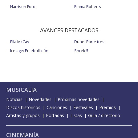
Harrison Ford
Emma Roberts
AVANCES DESTACADOS
Ella McCay
Dune: Parte tres
Ice age: En ebullición
Shrek 5
MUSICALIA
Noticias
Novedades
Próximas novedades
Discos históricos
Canciones
Festivales
Premios
Artistas y grupos
Portadas
Listas
Guía / directorio
CINEMANÍA