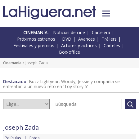
CINEMANÍA:
Noticias de cine
Cartelera
Próximos estrenos
DVD
Avances
Tráilers
Festivales y premios
Actores y actrices
Carteles
Box-office
Cinemanía
> Joseph Zada
Destacado:
Buzz Lightyear, Woody, Jessie y compañía se
enfrentan a un nuevo reto en 'Toy story 5'
Joseph Zada
Películas
Fotos