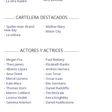
La otra madre
CARTELERA DESTACADOS
Spider-man: Brand
Mother Mary
new day
Motor City
La odisea
ACTORES Y ACTRICES
Megan Fox
Paul Bettany
Theo James
Elizabeth Banks
Alberto López
Andrés Herrera
Aina Clotet
Luis Tosar
Mercé Llorens
Oscar Isaac
Kate Mara
Elio Germano
Thomas Horn
Daniel Radcliffe
Marion Cotillard
Tim McGraw
Lorena Vindel
Keira Knightley
Gemma Arterton
Daniel Huttlestone