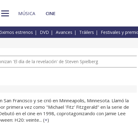
MÚSICA
CINE
óximos estrenos
DVD
Avances
Tráilers
Festivales y premi
izan 'El día de la revelación' de Steven Spielberg
n San Francisco y se crió en Minneapolis, Minnesota. Llamó la
por primera vez como "Michael 'Fitz' Fitzgerald" en la serie de
. Debutó en el cine en 1998, coprotagonizando con Jamie Lee
oween: H20: veinte... (
+
)