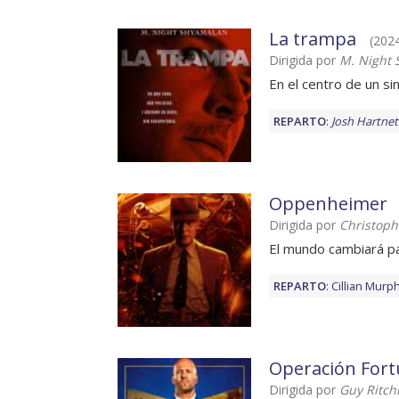
La trampa
(2024
Dirigida por
M. Night
En el centro de un si
REPARTO
:
Josh Hartnet
Oppenheimer
Dirigida por
Christoph
El mundo cambiará p
REPARTO
:
Cillian Murp
Operación Fort
Dirigida por
Guy Ritch