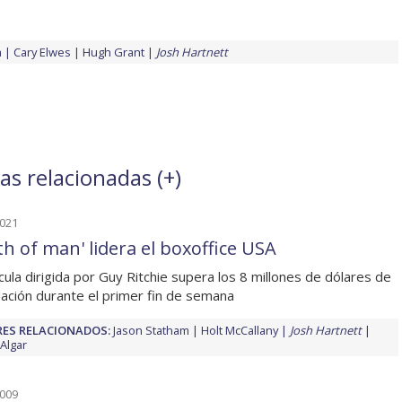
a
Cary Elwes
Hugh Grant
Josh Hartnett
as relacionadas (
+
)
2021
th of man' lidera el boxoffice USA
ícula dirigida por Guy Ritchie supera los 8 millones de dólares de
ación durante el primer fin de semana
ES RELACIONADOS:
Jason Statham
Holt McCallany
Josh Hartnett
Algar
2009