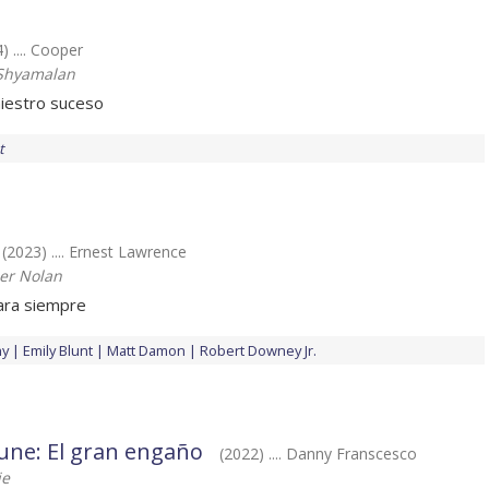
) .... Cooper
 Shyamalan
niestro suceso
t
(2023) .... Ernest Lawrence
er Nolan
ara siempre
hy
Emily Blunt
Matt Damon
Robert Downey Jr.
une: El gran engaño
(2022) .... Danny Franscesco
ie