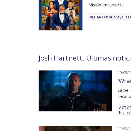
Misión encubierta
REPARTO
:
Aubrey Plaz
Josh Hartnett. Últimas notici
10/05/
'Wra
La pel
recaud
ACTOR
Niamh 
11/09/