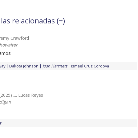
las relacionadas (
+
)
Jeremy Crawford
howalter
vamos
way
Dakota Johnson
Josh Hartnett
Ismael Cruz Cordova
(2025) .... Lucas Reyes
digan
t