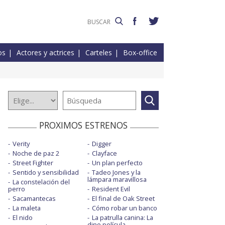
os
Actores y actrices
Carteles
Box-office
PROXIMOS ESTRENOS
Verity
Digger
Noche de paz 2
Clayface
Street Fighter
Un plan perfecto
Sentido y sensibilidad
Tadeo Jones y la
lámpara maravillosa
La constelación del
perro
Resident Evil
Sacamantecas
El final de Oak Street
La maleta
Cómo robar un banco
El nido
La patrulla canina: La
dino película