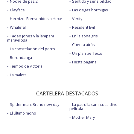
Noche de paz 2
Sentido y sensibilidad
Clayface
Las ciegas hormigas
Hechizo: Bienvenidos a Hexe
Verity
Whalefall
Resident Evil
Tadeo Jones y la lámpara
En la zona gris
maravillosa
Cuenta atrás
La constelación del perro
Un plan perfecto
Burundanga
Fiesta pagäna
Tiempo de victoria
La maleta
CARTELERA DESTACADOS
Spider-man: Brand new day
La patrulla canina: La dino
película
El último mono
Mother Mary