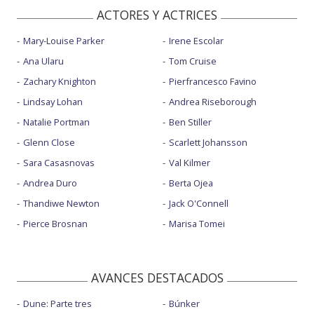
ACTORES Y ACTRICES
Mary-Louise Parker
Irene Escolar
Ana Ularu
Tom Cruise
Zachary Knighton
Pierfrancesco Favino
Lindsay Lohan
Andrea Riseborough
Natalie Portman
Ben Stiller
Glenn Close
Scarlett Johansson
Sara Casasnovas
Val Kilmer
Andrea Duro
Berta Ojea
Thandiwe Newton
Jack O'Connell
Pierce Brosnan
Marisa Tomei
AVANCES DESTACADOS
Dune: Parte tres
Búnker