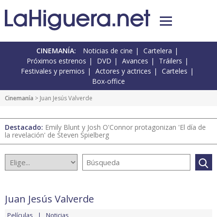
CINEMANÍA:
Noticias de cine
Cartelera
Próximos estrenos
DVD
Avances
Tráilers
Festivales y premios
Actores y actrices
Carteles
Box-office
Cinemanía
> Juan Jesús Valverde
Destacado:
Emily Blunt y Josh O'Connor protagonizan 'El día de
la revelación' de Steven Spielberg
Juan Jesús Valverde
Películas
Noticias