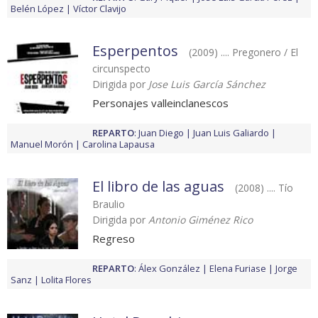
Belén López
Víctor Clavijo
Esperpentos
(2009) .... Pregonero / El
circunspecto
Dirigida por
Jose Luis García Sánchez
Personajes valleinclanescos
REPARTO
:
Juan Diego
Juan Luis Galiardo
Manuel Morón
Carolina Lapausa
El libro de las aguas
(2008) .... Tío
Braulio
Dirigida por
Antonio Giménez Rico
Regreso
REPARTO
:
Álex González
Elena Furiase
Jorge
Sanz
Lolita Flores