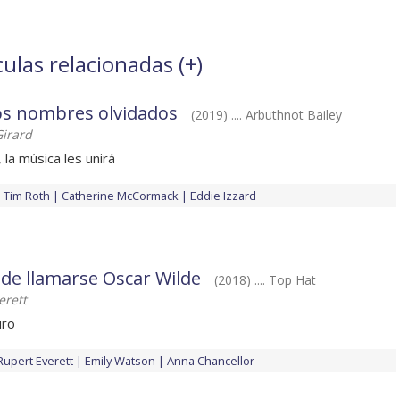
ulas relacionadas (
+
)
los nombres olvidados
(2019) .... Arbuthnot Bailey
Girard
 la música les unirá
Tim Roth
Catherine McCormack
Eddie Izzard
 de llamarse Oscar Wilde
(2018) .... Top Hat
erett
uro
Rupert Everett
Emily Watson
Anna Chancellor