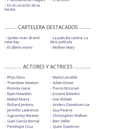
En el corazón de la
bestia
CARTELERA DESTACADOS
Spider-man: Brand
La patrulla canina: La
new day
dino película
El último mono
Mother Mary
ACTORES Y ACTRICES
Rhys Ifans
Marta Larralde
Thandiwe Newton
Adam Driver
Romola Garai
Pierce Brosnan
Ryan Kwanten
Josiane Balasko
Mabel Rivera
Icíar Bollaín
Richard Jenkins
Anders Danielsen Lie
Jennifer Lawrence
Guy Pearce
Sigourney Weaver
Christopher Walken
Gael García Bernal
Ben Stiller
Penélope Cruz
Quim Gutiérrez