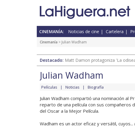
CINEMANÍA:
Noticias de cine
Cartelera
Pr
Cinemanía
> Julian Wadham
Destacado:
Matt Damon protagoniza 'La odisea'
Julian Wadham
Películas
Noticias
Biografía
Julian Wadham compartió una nominación al Pre
reparto de una película con sus compañeros de
del Oscar a la Mejor Película.
Wadham es un actor eficaz y versátil, cuyos... 