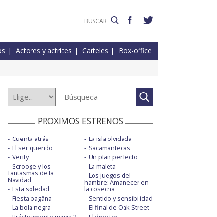
os
Actores y actrices
Carteles
Box-office
PROXIMOS ESTRENOS
Cuenta atrás
La isla olvidada
El ser querido
Sacamantecas
Verity
Un plan perfecto
Scrooge y los
La maleta
fantasmas de la
Los juegos del
Navidad
hambre: Amanecer en
Esta soledad
la cosecha
Fiesta pagäna
Sentido y sensibilidad
La bola negra
El final de Oak Street
Prácticamente magia 2
El director