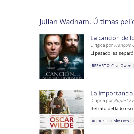
Julian Wadham. Últimas pelíc
La canción de 
Dirigida por
François 
El pasado les separó,
REPARTO
:
Clive Owen
La importancia
Dirigida por
Rupert Ev
Retrato del lado osc
REPARTO
:
Colin Firth