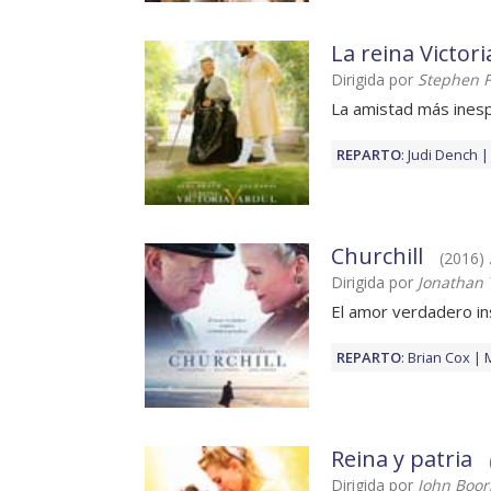
La reina Victori
Dirigida por
Stephen F
La amistad más inesp
REPARTO
:
Judi Dench
Churchill
(2016) 
Dirigida por
Jonathan 
El amor verdadero i
REPARTO
:
Brian Cox
Reina y patria
Dirigida por
John Boo