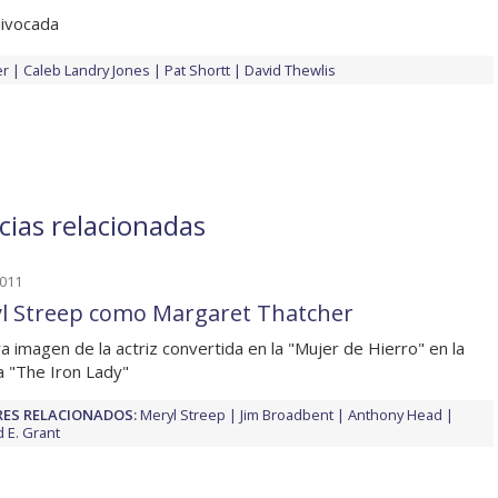
uivocada
er
Caleb Landry Jones
Pat Shortt
David Thewlis
cias relacionadas
2011
l Streep como Margaret Thatcher
a imagen de la actriz convertida en la "Mujer de Hierro" en la
la "The Iron Lady"
ES RELACIONADOS:
Meryl Streep
Jim Broadbent
Anthony Head
d E. Grant