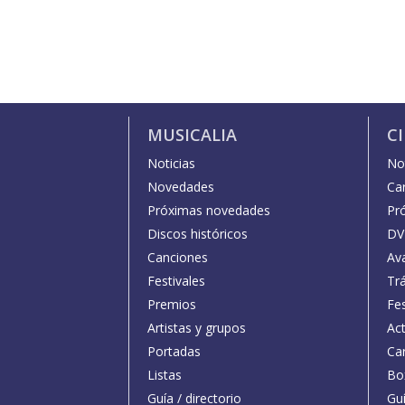
MUSICALIA
C
Noticias
Not
Novedades
Car
Próximas novedades
Pr
Discos históricos
DV
Canciones
Av
Festivales
Trá
Premios
Fe
Artistas y grupos
Act
Portadas
Car
Listas
Bo
Guía / directorio
Guí