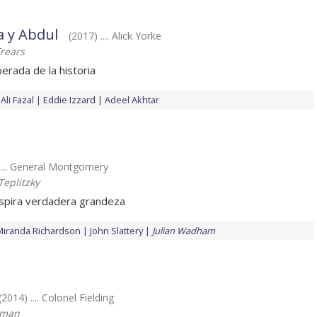
a y Abdul
(2017) .... Alick Yorke
rears
erada de la historia
Ali Fazal
Eddie Izzard
Adeel Akhtar
.... General Montgomery
Teplitzky
nspira verdadera grandeza
Miranda Richardson
John Slattery
Julian Wadham
(2014) .... Colonel Fielding
rman