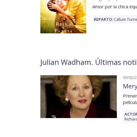
Amor por la chica eq
REPARTO
:
Callum Turn
Julian Wadham. Últimas noti
09/02/
Mery
Primer
pelícu
ACTOR
Richar