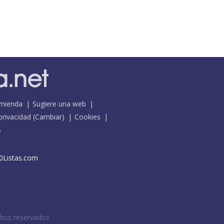
mienda
Sugiere una web
 privacidad
(
Cambiar
)
Cookies
S
0Listas.com
chos reservados