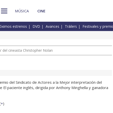
MÚSICA
CINE
óximos estrenos
DVD
Avances
Tráilers
Festivales y premi
 del cineasta Christopher Nolan
mio del Sindicato de Actores a la Mejor interpretación del
 El paciente inglés, dirigida por Anthony Minghella y ganadora
(
+
)