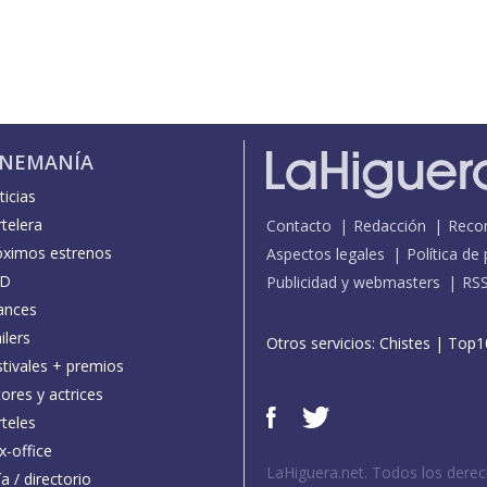
INEMANÍA
icias
telera
Contacto
Redacción
Reco
óximos estrenos
Aspectos legales
Política de
D
Publicidad y webmasters
RS
ances
ilers
Otros servicios:
Chistes
|
Top1
stivales + premios
ores y actrices
teles
x-office
LaHiguera.net. Todos los dere
a / directorio