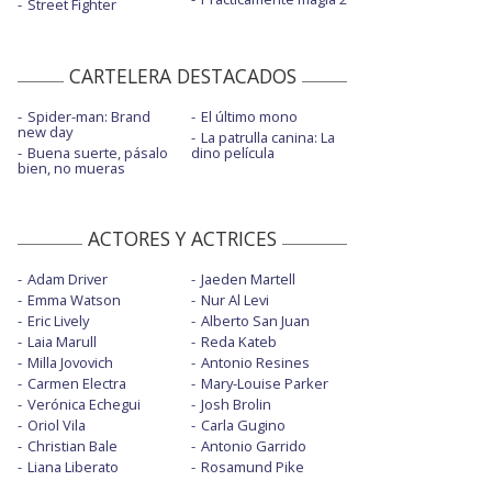
Street Fighter
CARTELERA DESTACADOS
Spider-man: Brand
El último mono
new day
La patrulla canina: La
Buena suerte, pásalo
dino película
bien, no mueras
ACTORES Y ACTRICES
Adam Driver
Jaeden Martell
Emma Watson
Nur Al Levi
Eric Lively
Alberto San Juan
Laia Marull
Reda Kateb
Milla Jovovich
Antonio Resines
Carmen Electra
Mary-Louise Parker
Verónica Echegui
Josh Brolin
Oriol Vila
Carla Gugino
Christian Bale
Antonio Garrido
Liana Liberato
Rosamund Pike