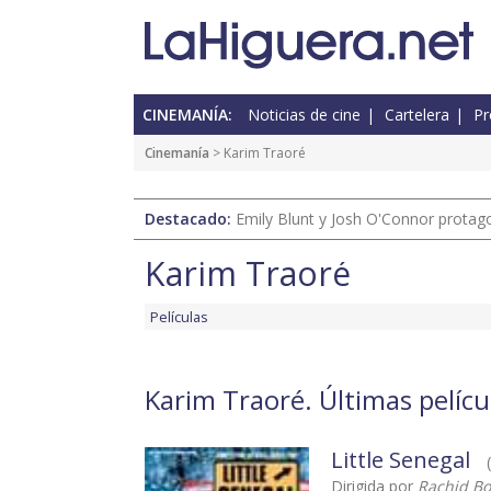
CINEMANÍA:
Noticias de cine
Cartelera
Pr
Cinemanía
> Karim Traoré
Destacado:
Emily Blunt y Josh O'Connor protagon
Karim Traoré
Películas
Karim Traoré. Últimas pelícu
Little Senegal
Dirigida por
Rachid B