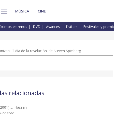
MÚSICA
CINE
óximos estrenos
DVD
Avances
Tráilers
Festivales y premi
izan 'El día de la revelación' de Steven Spielberg
las relacionadas
(2001) .... Hassan
ouchareb