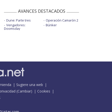
AVANCES DESTACADOS
Dune: Parte tres
Operación Camarón 2
Vengadores:
Búnker
Doomsday
mienda
Sugiere una web
 privacidad
(
Cambiar
)
Cookies
S
0Listas.com