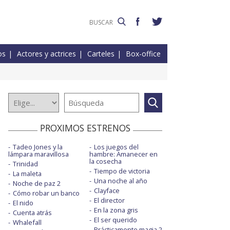
os
Actores y actrices
Carteles
Box-office
PROXIMOS ESTRENOS
Tadeo Jones y la
Los juegos del
lámpara maravillosa
hambre: Amanecer en
la cosecha
Trinidad
Tiempo de victoria
La maleta
Una noche al año
Noche de paz 2
Clayface
Cómo robar un banco
El director
El nido
En la zona gris
Cuenta atrás
El ser querido
Whalefall
Prácticamente magia 2