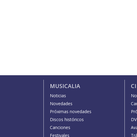
MUSICALIA
C
Noticias
Not
Novedades
Car
Próximas novedades
Pr
Discos históricos
DV
Canciones
Av
Festivales
Trá