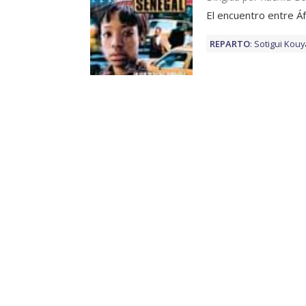
El encuentro entre Áf
REPARTO
:
Sotigui Kouy