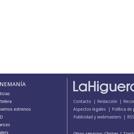
INEMANÍA
icias
telera
Contacto
Redacción
Reco
óximos estrenos
Aspectos legales
Política de
D
Publicidad y webmasters
RS
ances
ilers
Otros servicios:
Chistes
|
Top1