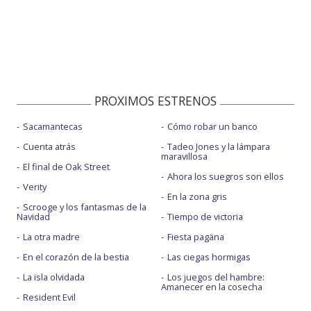
PROXIMOS ESTRENOS
Sacamantecas
Cómo robar un banco
Cuenta atrás
Tadeo Jones y la lámpara
maravillosa
El final de Oak Street
Ahora los suegros son ellos
Verity
En la zona gris
Scrooge y los fantasmas de la
Navidad
Tiempo de victoria
La otra madre
Fiesta pagäna
En el corazón de la bestia
Las ciegas hormigas
La isla olvidada
Los juegos del hambre:
Amanecer en la cosecha
Resident Evil