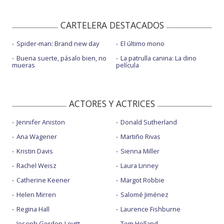
CARTELERA DESTACADOS
Spider-man: Brand new day
El último mono
Buena suerte, pásalo bien, no
La patrulla canina: La dino
mueras
película
ACTORES Y ACTRICES
Jennifer Aniston
Donald Sutherland
Ana Wagener
Martiño Rivas
Kristin Davis
Sienna Miller
Rachel Weisz
Laura Linney
Catherine Keener
Margot Robbie
Helen Mirren
Salomé Jiménez
Regina Hall
Laurence Fishburne
Joseph Gordon-Levitt
Tom Holland