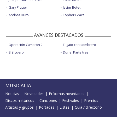
Gary Piquer
Javier Botet
Andrea Duro
Topher Grace
AVANCES DESTACADOS
Operación Camarón 2
El gato con sombrero
El jilguero
Dune: Parte tres
MUSICALIA
Noticias
Novedades
Próximas novedades
Discos históricos
Canciones
Festivales
Premios
Artistas y grupos
Portadas
Listas
Guía / directorio