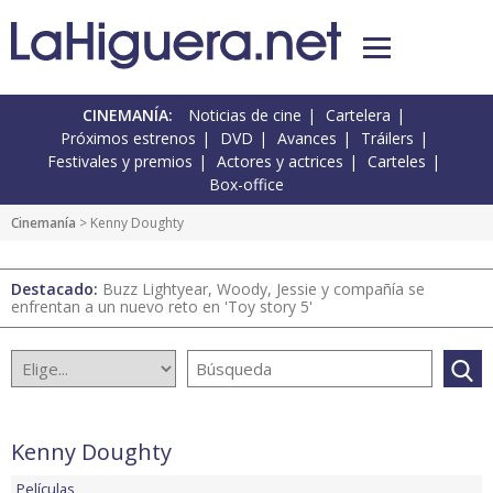
CINEMANÍA:
Noticias de cine
Cartelera
Próximos estrenos
DVD
Avances
Tráilers
Festivales y premios
Actores y actrices
Carteles
Box-office
Cinemanía
> Kenny Doughty
Destacado:
Buzz Lightyear, Woody, Jessie y compañía se
enfrentan a un nuevo reto en 'Toy story 5'
Kenny Doughty
Películas