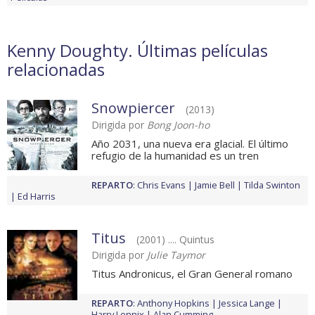
Kenny Doughty. Últimas películas
relacionadas
Snowpiercer
(2013)
Dirigida por
Bong Joon-ho
Año 2031, una nueva era glacial. El último
refugio de la humanidad es un tren
REPARTO
:
Chris Evans
Jamie Bell
Tilda Swinton
Ed Harris
Titus
(2001) .... Quintus
Dirigida por
Julie Taymor
Titus Andronicus, el Gran General romano
REPARTO
:
Anthony Hopkins
Jessica Lange
Harry Lennix
Alan Cumming