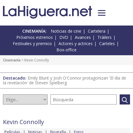
CINEMANÍA:
Noticias de cine
Cartelera
Próximos estrenos
DVD
Avances
Tráilers
Festivales y premios
Actores y actrices
Carteles
Box-office
Cinemanía
> Kevin Connolly
Destacado:
Emily Blunt y Josh O'Connor protagonizan 'El día de
la revelación' de Steven Spielberg
Kevin Connolly
Películas
Noticias
Biografía
Fotos