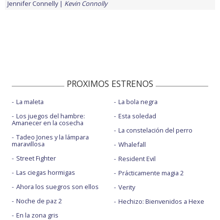
Jennifer Connelly
Kevin Connolly
PROXIMOS ESTRENOS
La maleta
La bola negra
Los juegos del hambre:
Esta soledad
Amanecer en la cosecha
La constelación del perro
Tadeo Jones y la lámpara
maravillosa
Whalefall
Street Fighter
Resident Evil
Las ciegas hormigas
Prácticamente magia 2
Ahora los suegros son ellos
Verity
Noche de paz 2
Hechizo: Bienvenidos a Hexe
En la zona gris