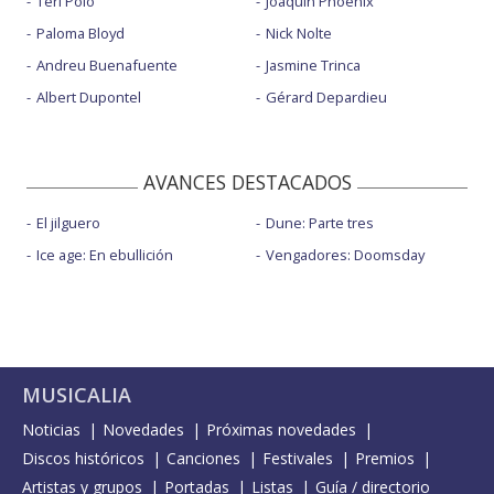
Teri Polo
Joaquin Phoenix
Paloma Bloyd
Nick Nolte
Andreu Buenafuente
Jasmine Trinca
Albert Dupontel
Gérard Depardieu
AVANCES DESTACADOS
El jilguero
Dune: Parte tres
Ice age: En ebullición
Vengadores: Doomsday
MUSICALIA
Noticias
Novedades
Próximas novedades
Discos históricos
Canciones
Festivales
Premios
Artistas y grupos
Portadas
Listas
Guía / directorio