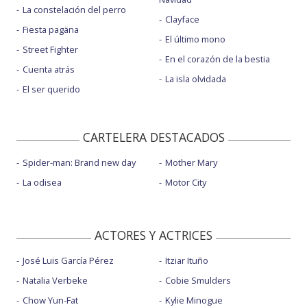
La constelación del perro
Clayface
Fiesta pagäna
El último mono
Street Fighter
En el corazón de la bestia
Cuenta atrás
La isla olvidada
El ser querido
CARTELERA DESTACADOS
Spider-man: Brand new day
Mother Mary
La odisea
Motor City
ACTORES Y ACTRICES
José Luis García Pérez
Itziar Ituño
Natalia Verbeke
Cobie Smulders
Chow Yun-Fat
Kylie Minogue