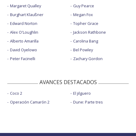
Margaret Qualley
Guy Pearce
Burghart Klaußner
Megan Fox
Edward Norton
Topher Grace
Alex O'Loughlin
Jackson Rathbone
Alberto Amarilla
Carolina Bang
David Oyelowo
Bel Powley
Peter Facinelli
Zachary Gordon
AVANCES DESTACADOS
Coco 2
El jilguero
Operación Camarón 2
Dune: Parte tres