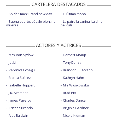
CARTELERA DESTACADOS
Spider-man: Brand new day
El último mono
Buena suerte, pásalo bien, no
La patrulla canina: La dino
mueras
película
ACTORES Y ACTRICES
Max Von Sydow
Herbert Knaup
Jet Li
Tony Danza
Verónica Echegui
Brandon T. Jackson
Blanca Suárez
Kathryn Hahn
Isabelle Huppert
Mia Wasikowska
J.K. Simmons
Brad Pitt
James Purefoy
Charles Dance
Cristina Brondo
Virginia Gardner
Alec Baldwin
Nicole Kidman