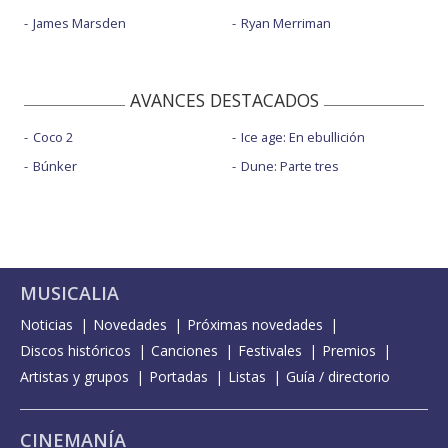
James Marsden
Ryan Merriman
AVANCES DESTACADOS
Coco 2
Ice age: En ebullición
Búnker
Dune: Parte tres
MUSICALIA
Noticias
Novedades
Próximas novedades
Discos históricos
Canciones
Festivales
Premios
Artistas y grupos
Portadas
Listas
Guía / directorio
CINEMANÍA