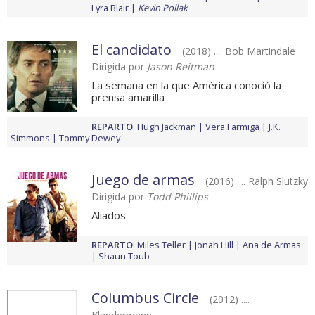
Lyra Blair
Kevin Pollak
El candidato
(2018) .... Bob Martindale
Dirigida por
Jason Reitman
La semana en la que América conoció la
prensa amarilla
REPARTO
:
Hugh Jackman
Vera Farmiga
J.K.
Simmons
Tommy Dewey
Juego de armas
(2016) .... Ralph Slutzky
Dirigida por
Todd Phillips
Aliados
REPARTO
:
Miles Teller
Jonah Hill
Ana de Armas
Shaun Toub
Columbus Circle
(2012) ....