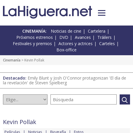
CINEMANÍA:
Noticias de cine
Cartelera
Próximos estrenos
DVD
Avances
Tráilers
Festivales y premios
Actores y actrices
Carteles
Box-office
Cinemanía
> Kevin Pollak
Destacado:
Emily Blunt y Josh O'Connor protagonizan 'El día de
la revelación' de Steven Spielberg
Kevin Pollak
Películas
Noticias
Biografía
Fotos