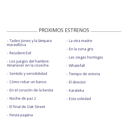
PROXIMOS ESTRENOS
Tadeo Jones y la lámpara
La otra madre
maravillosa
En la zona gris
Resident Evil
Las ciegas hormigas
Los juegos del hambre:
Amanecer en la cosecha
Whalefall
Sentido y sensibilidad
Tiempo de victoria
Cómo robar un banco
El director
En el corazón de la bestia
Karateka
Noche de paz 2
Esta soledad
El final de Oak Street
Fiesta pagäna