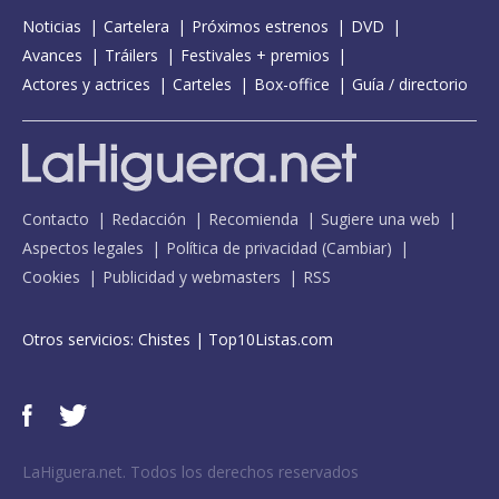
Noticias
Cartelera
Próximos estrenos
DVD
Avances
Tráilers
Festivales + premios
Actores y actrices
Carteles
Box-office
Guía / directorio
Contacto
Redacción
Recomienda
Sugiere una web
Aspectos legales
Política de privacidad
(
Cambiar
)
Cookies
Publicidad y webmasters
RSS
Otros servicios:
Chistes
|
Top10Listas.com
LaHiguera.net. Todos los derechos reservados