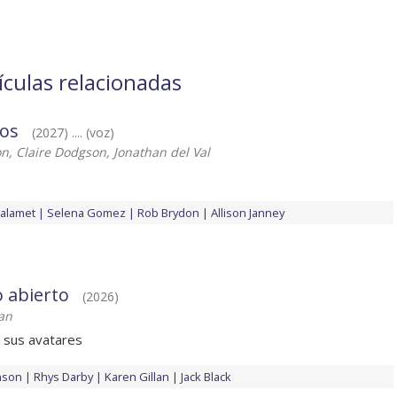
ículas relacionadas
los
(2027) .... (voz)
on, Claire Dodgson, Jonathan del Val
alamet
Selena Gomez
Rob Brydon
Allison Janney
 abierto
(2026)
an
 sus avatares
nson
Rhys Darby
Karen Gillan
Jack Black