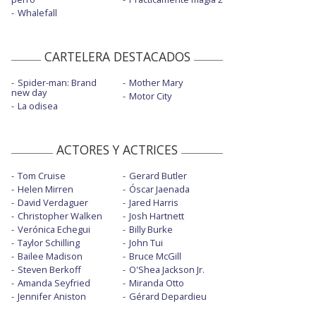
Whalefall
CARTELERA DESTACADOS
Spider-man: Brand
Mother Mary
new day
Motor City
La odisea
ACTORES Y ACTRICES
Tom Cruise
Gerard Butler
Helen Mirren
Óscar Jaenada
David Verdaguer
Jared Harris
Christopher Walken
Josh Hartnett
Verónica Echegui
Billy Burke
Taylor Schilling
John Tui
Bailee Madison
Bruce McGill
Steven Berkoff
O'Shea Jackson Jr.
Amanda Seyfried
Miranda Otto
Jennifer Aniston
Gérard Depardieu