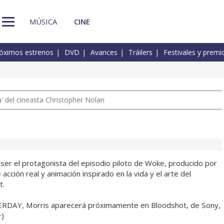
MÚSICA
CINE
óximos estrenos
DVD
Avances
Tráilers
Festivales y premi
 del cineasta Christopher Nolan
ser el protagonista del episodio piloto de Woke, producido por
 acción real y animación inspirado en la vida y el arte del
t.
RDAY, Morris aparecerá próximamente en Bloodshot, de Sony,
+
)