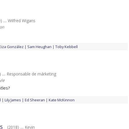
) .... Wilfred Wigans
son
Eiza González
Sam Heughan
Toby Kebbell
) .... Responsable de márketing
yle
tles?
l
Lily James
Ed Sheeran
Kate McKinnon
s
(2018) .... Kevin