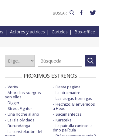
os
Actores y actrices
Carteles
Box-office
PROXIMOS ESTRENOS
Verity
Fiesta pagäna
Ahora los suegros
La otra madre
son ellos
Las ciegas hormigas
Digger
Hechizo: Bienvenidos
Street Fighter
a Hexe
Una noche al año
Sacamantecas
La isla olvidada
Karateka
Burundanga
La patrulla canina: La
dino película
La constelación del
perro
Prácticamente magia 2