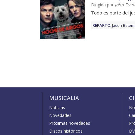
Dirigida por
John Fran
Todo es parte del ju
REPARTO
:
Jason Batem
MUSICALIA
C
Noticias
Not
Novedades
Car
Próximas novedades
Pr
Discos históricos
DV