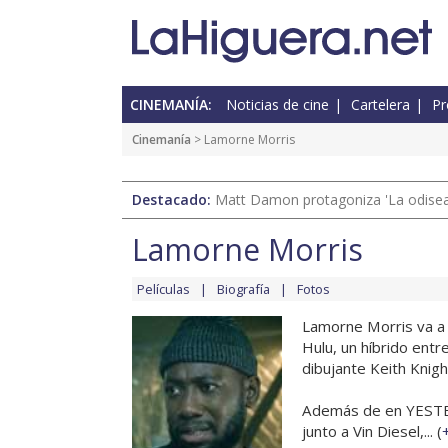
CINEMANÍA:
Noticias de cine
Cartelera
Pr
Cinemanía
> Lamorne Morris
Destacado:
Matt Damon protagoniza 'La odisea'
Lamorne Morris
Películas
Biografía
Fotos
Lamorne Morris va a 
Hulu, un híbrido entre
dibujante Keith Knigh
Además de en YESTE
junto a Vin Diesel,... (