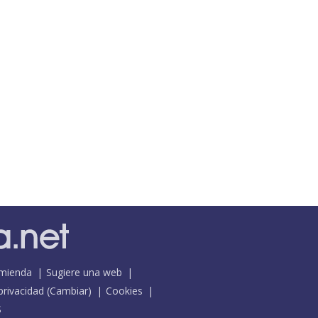
mienda
Sugiere una web
 privacidad
(
Cambiar
)
Cookies
S