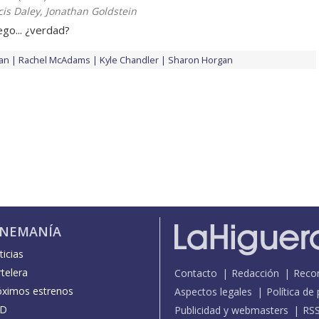
cis Daley, Jonathan Goldstein
ego... ¿verdad?
an
Rachel McAdams
Kyle Chandler
Sharon Horgan
INEMANÍA
icias
telera
Contacto
Redacción
Reco
óximos estrenos
Aspectos legales
Política de
D
Publicidad y webmasters
RS