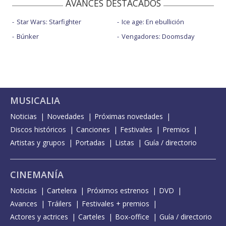
AVANCES DESTACADOS
Star Wars: Starfighter
Ice age: En ebullición
Búnker
Vengadores: Doomsday
MUSICALIA
Noticias
Novedades
Próximas novedades
Discos históricos
Canciones
Festivales
Premios
Artistas y grupos
Portadas
Listas
Guía / directorio
CINEMANÍA
Noticias
Cartelera
Próximos estrenos
DVD
Avances
Tráilers
Festivales + premios
Actores y actrices
Carteles
Box-office
Guía / directorio