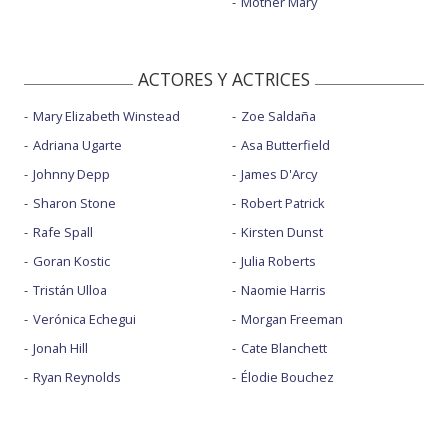
Mother Mary
ACTORES Y ACTRICES
Mary Elizabeth Winstead
Zoe Saldaña
Adriana Ugarte
Asa Butterfield
Johnny Depp
James D'Arcy
Sharon Stone
Robert Patrick
Rafe Spall
Kirsten Dunst
Goran Kostic
Julia Roberts
Tristán Ulloa
Naomie Harris
Verónica Echegui
Morgan Freeman
Jonah Hill
Cate Blanchett
Ryan Reynolds
Élodie Bouchez