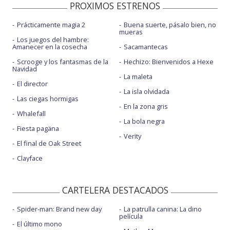
PROXIMOS ESTRENOS
Prácticamente magia 2
Buena suerte, pásalo bien, no
mueras
Los juegos del hambre:
Amanecer en la cosecha
Sacamantecas
Scrooge y los fantasmas de la
Hechizo: Bienvenidos a Hexe
Navidad
La maleta
El director
La isla olvidada
Las ciegas hormigas
En la zona gris
Whalefall
La bola negra
Fiesta pagäna
Verity
El final de Oak Street
Clayface
CARTELERA DESTACADOS
Spider-man: Brand new day
La patrulla canina: La dino
película
El último mono