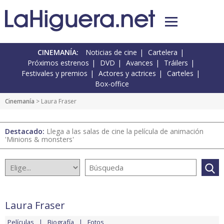
CINEMANÍA:
Noticias de cine
Cartelera
Próximos estrenos
DVD
Avances
Tráilers
Festivales y premios
Actores y actrices
Carteles
Box-office
Cinemanía
> Laura Fraser
Destacado:
Llega a las salas de cine la película de animación
'Minions & monsters'
Laura Fraser
Películas
Biografía
Fotos