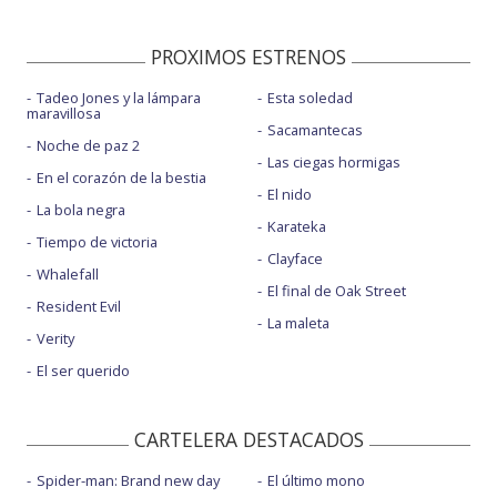
PROXIMOS ESTRENOS
Tadeo Jones y la lámpara
Esta soledad
maravillosa
Sacamantecas
Noche de paz 2
Las ciegas hormigas
En el corazón de la bestia
El nido
La bola negra
Karateka
Tiempo de victoria
Clayface
Whalefall
El final de Oak Street
Resident Evil
La maleta
Verity
El ser querido
CARTELERA DESTACADOS
Spider-man: Brand new day
El último mono