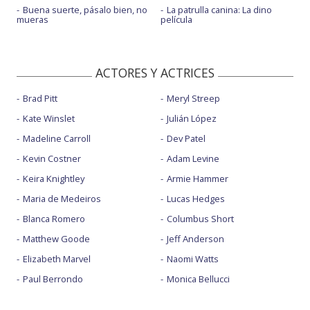
Buena suerte, pásalo bien, no
La patrulla canina: La dino
mueras
película
ACTORES Y ACTRICES
Brad Pitt
Meryl Streep
Kate Winslet
Julián López
Madeline Carroll
Dev Patel
Kevin Costner
Adam Levine
Keira Knightley
Armie Hammer
Maria de Medeiros
Lucas Hedges
Blanca Romero
Columbus Short
Matthew Goode
Jeff Anderson
Elizabeth Marvel
Naomi Watts
Paul Berrondo
Monica Bellucci