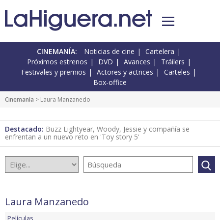
CINEMANÍA:
Noticias de cine
Cartelera
Próximos estrenos
DVD
Avances
Tráilers
Festivales y premios
Actores y actrices
Carteles
Box-office
Cinemanía
> Laura Manzanedo
Destacado:
Buzz Lightyear, Woody, Jessie y compañía se
enfrentan a un nuevo reto en 'Toy story 5'
Laura Manzanedo
Películas