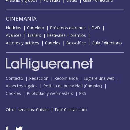
Artistas y grupos
Portadas
Listas
Guía / directorio
CINEMANÍA
Noticias
Cartelera
Próximos estrenos
DVD
Avances
Tráilers
Festivales + premios
Actores y actrices
Carteles
Box-office
Guía / directorio
Contacto
Redacción
Recomienda
Sugiere una web
Aspectos legales
Política de privacidad
(
Cambiar
)
Cookies
Publicidad y webmasters
RSS
Otros servicios:
Chistes
|
Top10Listas.com