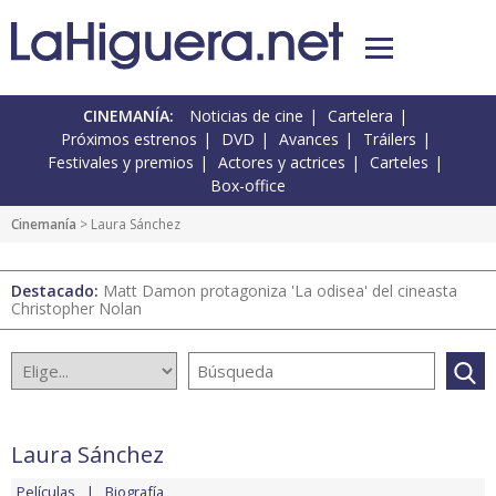
CINEMANÍA:
Noticias de cine
Cartelera
Próximos estrenos
DVD
Avances
Tráilers
Festivales y premios
Actores y actrices
Carteles
Box-office
Cinemanía
> Laura Sánchez
Destacado:
Matt Damon protagoniza 'La odisea' del cineasta
Christopher Nolan
Laura Sánchez
Películas
Biografía