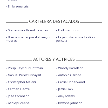
En la zona gris
CARTELERA DESTACADOS
Spider-man: Brand new day
El último mono
Buena suerte, pásalo bien, no
La patrulla canina: La dino
mueras
película
ACTORES Y ACTRICES
Philip Seymour Hoffman
Woody Harrelson
Nahuel Pérez Biscayart
Antonio Garrido
Christopher Meloni
Carrie Underwood
Carmen Electra
Jamie Foxx
José Coronado
Amy Adams
Ashley Greene
Dwayne Johnson