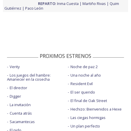
REPARTO
:
Inma Cuesta
Martiño Rivas
Quim
Gutiérrez
Paco León
PROXIMOS ESTRENOS
Verity
Noche de paz 2
Los juegos del hambre:
Una noche al año
Amanecer en la cosecha
Resident Evil
El director
El ser querido
Digger
El final de Oak Street
La invitación
Hechizo: Bienvenidos a Hexe
Cuenta atrás
Las ciegas hormigas
Sacamantecas
Un plan perfecto
El nido