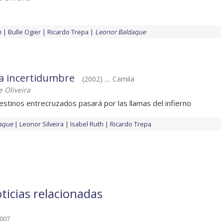
i
Bulle Ogier
Ricardo Trepa
Leonor Baldaque
 la incertidumbre
(2002) .... Camila
 Oliveira
estinos entrecruzados pasará por las llamas del infierno
aque
Leonor Silveira
Isabel Ruth
Ricardo Trepa
ticias relacionadas
2007