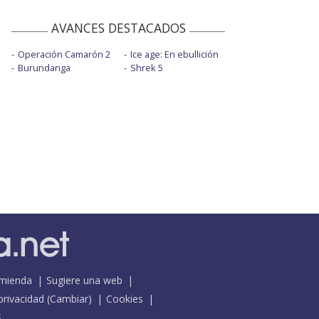
AVANCES DESTACADOS
Operación Camarón 2
Ice age: En ebullición
Burundanga
Shrek 5
mienda
Sugiere una web
 privacidad
(
Cambiar
)
Cookies
S