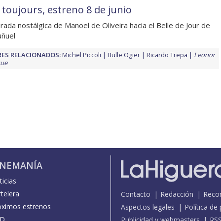
e toujours, estreno 8 de junio
rada nostálgica de Manoel de Oliveira hacia el Belle de Jour de
uñuel
ES RELACIONADOS:
Michel Piccoli
Bulle Ogier
Ricardo Trepa
Leonor
que
INEMANÍA
icias
telera
Contacto
Redacción
Reco
óximos estrenos
Aspectos legales
Política de
D
Publicidad y webmasters
RS