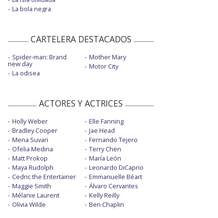
La bola negra
CARTELERA DESTACADOS
Spider-man: Brand
Mother Mary
new day
Motor City
La odisea
ACTORES Y ACTRICES
Holly Weber
Elle Fanning
Bradley Cooper
Jae Head
Mena Suvari
Fernando Tejero
Ofelia Medina
Terry Chen
Matt Prokop
María León
Maya Rudolph
Leonardo DiCaprio
Cedric the Entertainer
Emmanuelle Béart
Maggie Smith
Álvaro Cervantes
Mélanie Laurent
Kelly Reilly
Olivia Wilde
Ben Chaplin