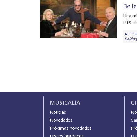
Bell
Una mi
Luis B
ACTOR
Balda
MUSICALIA
C
Noticias
Not
Novedades
Car
Próximas novedades
Pr
Discos históricos
DV