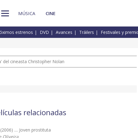
MÚSICA
CINE
óximos estrenos
DVD
Avances
Tráilers
Festivales y premi
 del cineasta Christopher Nolan
lículas relacionadas
(2006) .... Joven prostituta
 Oliveira