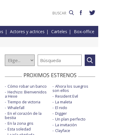
os
Actores y actrices
Carteles
Box-office
PROXIMOS ESTRENOS
Cómo robar un banco
Ahora los suegros
son ellos
Hechizo: Bienvenidos
a Hexe
Resident Evil
Tiempo de victoria
La maleta
Whalefall
El nido
En el corazón de la
Digger
bestia
Un plan perfecto
En la zona gris
La invitación
Esta soledad
Clayface
La isla olvidada