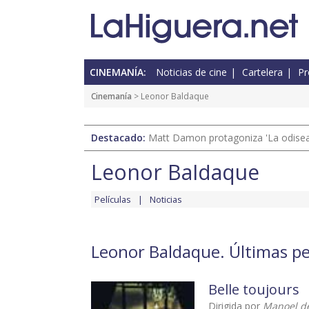
CINEMANÍA:
Noticias de cine
Cartelera
Pr
Cinemanía
> Leonor Baldaque
Destacado:
Matt Damon protagoniza 'La odisea'
Leonor Baldaque
Películas
Noticias
Leonor Baldaque. Últimas pe
Belle toujours
Dirigida por
Manoel de