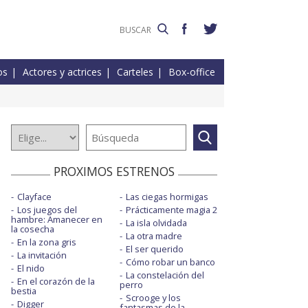
os
Actores y actrices
Carteles
Box-office
PROXIMOS ESTRENOS
Clayface
Las ciegas hormigas
Los juegos del
Prácticamente magia 2
hambre: Amanecer en
La isla olvidada
la cosecha
La otra madre
En la zona gris
El ser querido
La invitación
Cómo robar un banco
El nido
La constelación del
En el corazón de la
perro
bestia
Scrooge y los
Digger
fantasmas de la