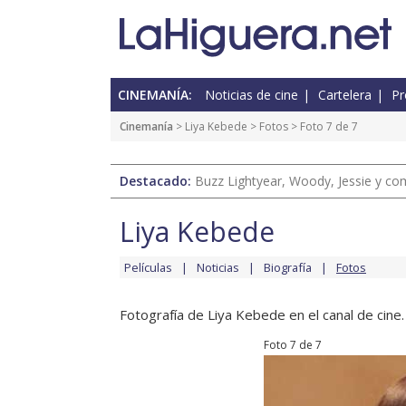
CINEMANÍA:
Noticias de cine
Cartelera
Pr
Cinemanía
>
Liya Kebede
>
Fotos
> Foto 7 de 7
Destacado:
Buzz Lightyear, Woody, Jessie y com
Liya Kebede
Películas
Noticias
Biografía
Fotos
Fotografía de Liya Kebede en el canal de cine.
Foto 7 de 7