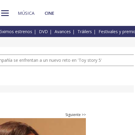
MÚSICA
CINE
óximos estrenos
DVD
Avances
Tráilers
Festivales y premi
pañía se enfrentan a un nuevo reto en 'Toy story 5'
Siguiente >>