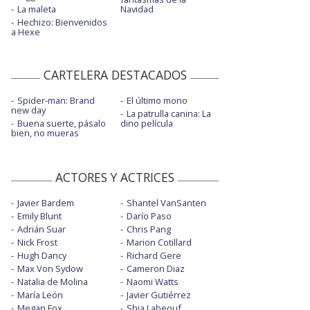
La maleta
Navidad
Hechizo: Bienvenidos
a Hexe
CARTELERA DESTACADOS
Spider-man: Brand
El último mono
new day
La patrulla canina: La
Buena suerte, pásalo
dino película
bien, no mueras
ACTORES Y ACTRICES
Javier Bardem
Shantel VanSanten
Emily Blunt
Darío Paso
Adrián Suar
Chris Pang
Nick Frost
Marion Cotillard
Hugh Dancy
Richard Gere
Max Von Sydow
Cameron Diaz
Natalia de Molina
Naomi Watts
María León
Javier Gutiérrez
Megan Fox
Shia Labeouf