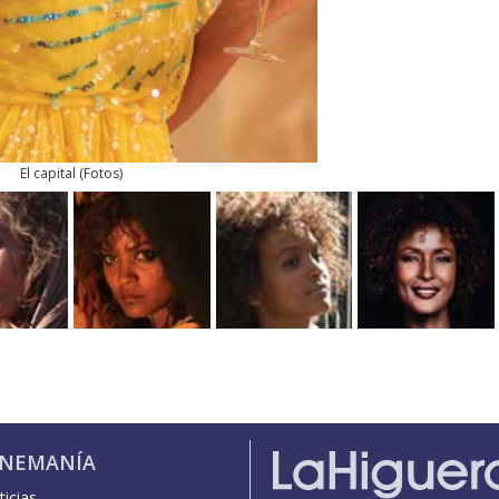
El capital
(
Fotos
)
INEMANÍA
icias