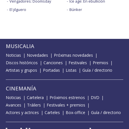
Vengadores: Doomsday
Ice age: En ebullición
El jilguero
Búnker
MUSICALIA
Noticias
Novedades
Próximas novedades
Discos históricos
Canciones
Festivales
Premios
Artistas y grupos
Portadas
Listas
Guía / directorio
CINEMANÍA
Noticias
Cartelera
Próximos estrenos
DVD
Avances
Tráilers
Festivales + premios
Actores y actrices
Carteles
Box-office
Guía / directorio