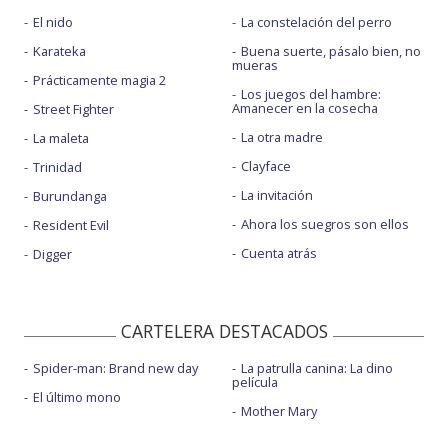
El nido
La constelación del perro
Karateka
Buena suerte, pásalo bien, no
mueras
Prácticamente magia 2
Los juegos del hambre:
Amanecer en la cosecha
Street Fighter
La otra madre
La maleta
Clayface
Trinidad
La invitación
Burundanga
Ahora los suegros son ellos
Resident Evil
Cuenta atrás
Digger
CARTELERA DESTACADOS
Spider-man: Brand new day
La patrulla canina: La dino
película
El último mono
Mother Mary