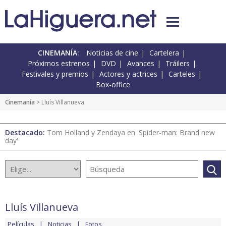
CINEMANÍA:
Noticias de cine
Cartelera
Próximos estrenos
DVD
Avances
Tráilers
Festivales y premios
Actores y actrices
Carteles
Box-office
Cinemanía
> Lluís Villanueva
Destacado:
Tom Holland y Zendaya en 'Spider-man: Brand new
day'
Lluís Villanueva
Películas
Noticias
Fotos