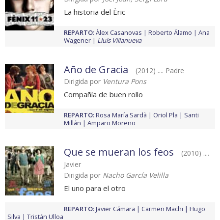
La historia del Èric
REPARTO
:
Àlex Casanovas
Roberto Álamo
Ana
Wagener
Lluís Villanueva
Año de Gracia
(2012) .... Padre
Dirigida por
Ventura Pons
Compañía de buen rollo
REPARTO
:
Rosa María Sardà
Oriol Pla
Santi
Millán
Amparo Moreno
Que se mueran los feos
(2010) ....
Javier
Dirigida por
Nacho García Velilla
El uno para el otro
REPARTO
:
Javier Cámara
Carmen Machi
Hugo
Silva
Tristán Ulloa