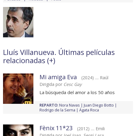
Lluís Villanueva. Últimas películas
relacionadas (
+
)
Mi amiga Eva
(2024) .... Raúl
Dirigida por
Cesc Gay
La búsqueda del amor a los 50 años
REPARTO
:
Nora Navas
Juan Diego Botto
Rodrigo de la Serna
Ágata Roca
Fènix 11*23
(2012) .... Emili
Dirigida por
Joel Joan, Sergi Lara