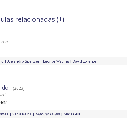
ulas relacionadas (
+
)
)
erón
llo
Alejandro Speitzer
Leonor Watling
David Lorente
ido
(2023)
rtí
ien?
ómez
Salva Reina
Manuel Tallafé
Mara Guil