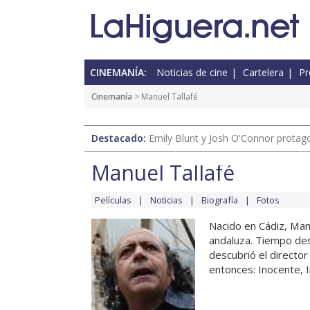
CINEMANÍA:
Noticias de cine
Cartelera
Pr
Cinemanía
> Manuel Tallafé
Destacado:
Emily Blunt y Josh O'Connor protagon
Manuel Tallafé
Películas
Noticias
Biografía
Fotos
Nacido en Cádiz, Manue
andaluza. Tiempo des
descubrió el director 
entonces: Inocente, In