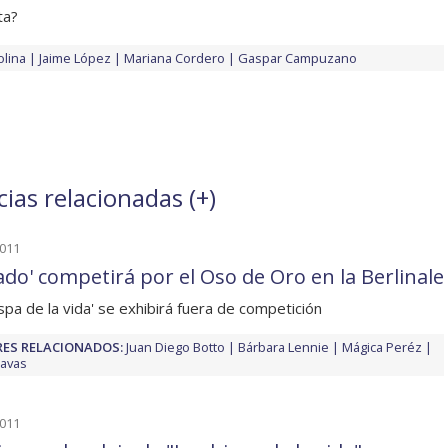
ta?
olina
Jaime López
Mariana Cordero
Gaspar Campuzano
ias relacionadas (
+
)
2011
tado' competirá por el Oso de Oro en la Berlinale
ispa de la vida' se exhibirá fuera de competición
ES RELACIONADOS:
Juan Diego Botto
Bárbara Lennie
Mágica Peréz
avas
2011