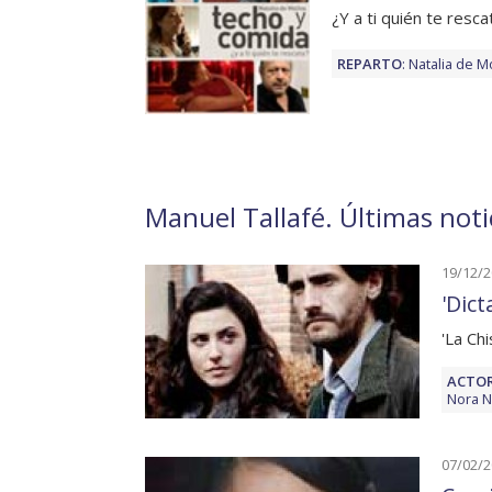
¿Y a ti quién te resca
REPARTO
:
Natalia de M
Manuel Tallafé. Últimas notic
19/12/
'Dic
'La Ch
ACTOR
Nora N
07/02/