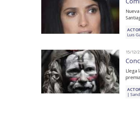
Comi
Nueva 
Santia
ACTOR
Luis G
15/12/
Conc
Llega l
premia
ACTOR
Sanc