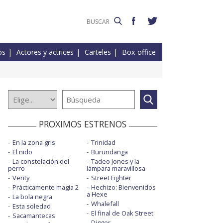
os
Actores y actrices
Carteles
Box-office
PROXIMOS ESTRENOS
En la zona gris
Trinidad
El nido
Burundanga
La constelación del
Tadeo Jones y la
perro
lámpara maravillosa
Verity
Street Fighter
Prácticamente magia 2
Hechizo: Bienvenidos
a Hexe
La bola negra
Whalefall
Esta soledad
El final de Oak Street
Sacamantecas
Digger