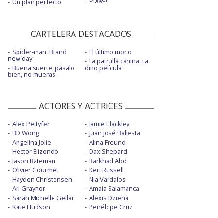
Un plan perfecto
CARTELERA DESTACADOS
Spider-man: Brand
El último mono
new day
La patrulla canina: La
Buena suerte, pásalo
dino película
bien, no mueras
ACTORES Y ACTRICES
Alex Pettyfer
Jamie Blackley
BD Wong
Juan José Ballesta
Angelina Jolie
Alina Freund
Hector Elizondo
Dax Shepard
Jason Bateman
Barkhad Abdi
Olivier Gourmet
Keri Russell
Hayden Christensen
Nia Vardalos
Ari Graynor
Amaia Salamanca
Sarah Michelle Gellar
Alexis Dziena
Kate Hudson
Penélope Cruz