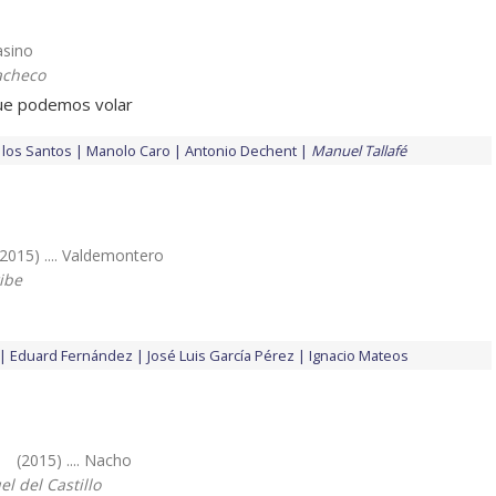
Casino
acheco
ue podemos volar
 los Santos
Manolo Caro
Antonio Dechent
Manuel Tallafé
(2015) .... Valdemontero
ibe
Eduard Fernández
José Luis García Pérez
Ignacio Mateos
(2015) .... Nacho
l del Castillo