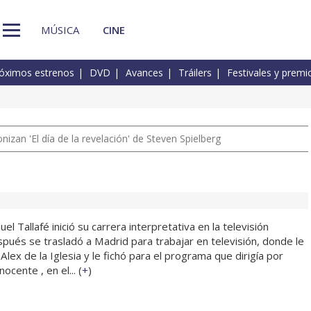
MÚSICA
CINE
óximos estrenos
DVD
Avances
Tráilers
Festivales y premi
izan 'El día de la revelación' de Steven Spielberg
l Tallafé inició su carrera interpretativa en la televisión
pués se trasladó a Madrid para trabajar en televisión, donde le
Alex de la Iglesia y le fichó para el programa que dirigía por
ocente , en el... (
+
)