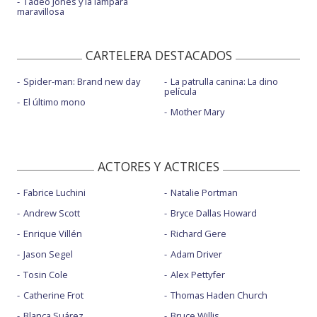
Tadeo Jones y la lámpara
maravillosa
CARTELERA DESTACADOS
Spider-man: Brand new day
La patrulla canina: La dino
película
El último mono
Mother Mary
ACTORES Y ACTRICES
Fabrice Luchini
Natalie Portman
Andrew Scott
Bryce Dallas Howard
Enrique Villén
Richard Gere
Jason Segel
Adam Driver
Tosin Cole
Alex Pettyfer
Catherine Frot
Thomas Haden Church
Blanca Suárez
Bruce Willis