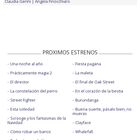
Claudia Gerini
Angela Finocchiaro
PROXIMOS ESTRENOS
Una noche al año
Fiesta pagäna
Prácticamente magia 2
La maleta
El director
El final de Oak Street
La constelación del perro
En el corazón de la bestia
Street Fighter
Burundanga
Esta soledad
Buena suerte, pásalo bien, no
mueras
Scrooge y los fantasmas de la
Navidad
Clayface
Cómo robar un banco
Whalefall