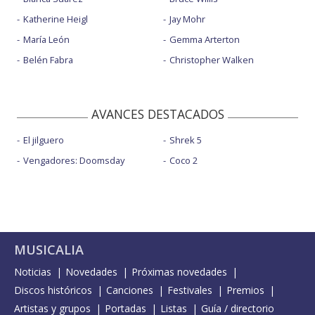
Katherine Heigl
Jay Mohr
María León
Gemma Arterton
Belén Fabra
Christopher Walken
AVANCES DESTACADOS
El jilguero
Shrek 5
Vengadores: Doomsday
Coco 2
MUSICALIA
Noticias
Novedades
Próximas novedades
Discos históricos
Canciones
Festivales
Premios
Artistas y grupos
Portadas
Listas
Guía / directorio