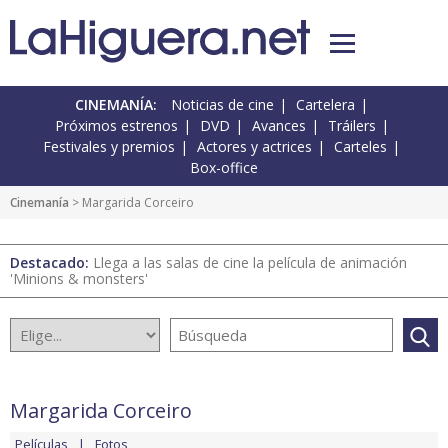
CINEMANÍA:
Noticias de cine
Cartelera
Próximos estrenos
DVD
Avances
Tráilers
Festivales y premios
Actores y actrices
Carteles
Box-office
Cinemanía
> Margarida Corceiro
Destacado:
Llega a las salas de cine la película de animación
'Minions & monsters'
Margarida Corceiro
Películas
Fotos