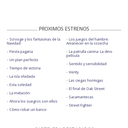
PROXIMOS ESTRENOS
Scrooge y los fantasmas de la
Los juegos del hambre:
Navidad
Amanecer en la cosecha
Fiesta pagäna
La patrulla canina: La dino
película
Un plan perfecto
Sentido y sensibilidad
Tiempo de victoria
Verity
La isla olvidada
Las ciegas hormigas
Esta soledad
El final de Oak Street
La invitación
Sacamantecas
Ahora los suegros son ellos
Street Fighter
Cómo robar un banco