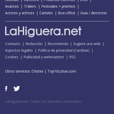
Avances
Tráilers
Festivales + premios
Actores y actrices
Carteles
Box-office
Guía / directorio
Contacto
Redacción
Recomienda
Sugiere una web
Aspectos legales
Política de privacidad
(
Cambiar
)
Cookies
Publicidad y webmasters
RSS
Otros servicios:
Chistes
|
Top10Listas.com
LaHiguera.net. Todos los derechos reservados