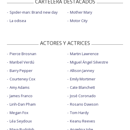
CARTELERA DESTACADOS
Spider-man: Brand new day
Mother Mary
La odisea
Motor City
ACTORES Y ACTRICES
Pierce Brosnan
Martin Lawrence
Maribel Verdú
Miguel Ángel Silvestre
Barry Pepper
Allison Janney
Courteney Cox
Emily Mortimer
Amy Adams
Cate Blanchett
James Franco
José Coronado
Linh-Dan Pham
Rosario Dawson
Megan Fox
Tom Hardy
Léa Seydoux
Keanu Reeves
Maya Rudolph
Angelina Jolie