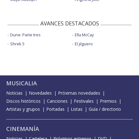
AVANCES DESTACADOS
Dune: Parte tres
Ella McCay
Shrek 5
El jilguero
MUSICALIA
Noticias
Novedades
Próximas novedades
Discos históricos
Canciones
Festivales
Premios
Artistas y grupos
Portadas
Listas
Guía / directorio
CINEMANÍA
Noticias
Cartelera
Próximos estrenos
DVD