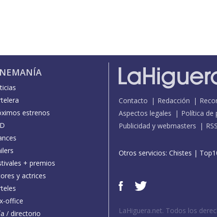
INEMANÍA
icias
telera
Contacto
Redacción
Reco
óximos estrenos
Aspectos legales
Política de
D
Publicidad y webmasters
RS
ances
ilers
Otros servicios:
Chistes
|
Top1
stivales + premios
ores y actrices
teles
x-office
LaHiguera.net. Todos los dere
a / directorio