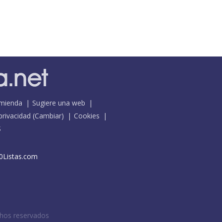
mienda
Sugiere una web
 privacidad
(
Cambiar
)
Cookies
S
0Listas.com
chos reservados