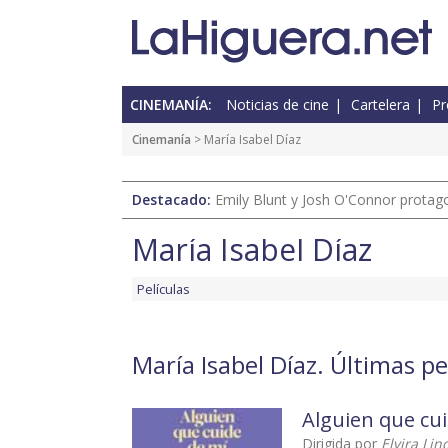
CINEMANÍA:
Noticias de cine
Cartelera
Pr
Cinemanía
> María Isabel Díaz
Destacado:
Emily Blunt y Josh O'Connor protagon
María Isabel Díaz
Películas
María Isabel Díaz. Últimas pe
Alguien que cu
Dirigida por
Elvira Li