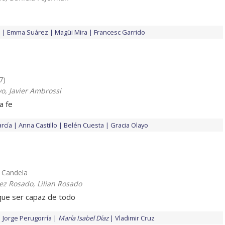
o
Emma Suárez
Magüi Mira
Francesc Garrido
7)
vo, Javier Ambrossi
a fe
rcía
Anna Castillo
Belén Cuesta
Gracia Olayo
.. Candela
ez Rosado, Lilian Rosado
 que ser capaz de todo
Jorge Perugorría
María Isabel Díaz
Vladimir Cruz