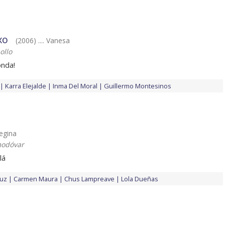
xo
(2006) .... Vanesa
ollo
onda!
Karra Elejalde
Inma Del Moral
Guillermo Montesinos
Regina
modóvar
lá
ruz
Carmen Maura
Chus Lampreave
Lola Dueñas