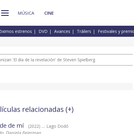
MÚSICA
CINE
óximos estrenos
DVD
Avances
Tráilers
Festivales y premi
izan 'El día de la revelación' de Steven Spielberg
lículas relacionadas (
+
)
ide de mí
(2022) .... Lago Dodó
ndo, Daniela Fejerman