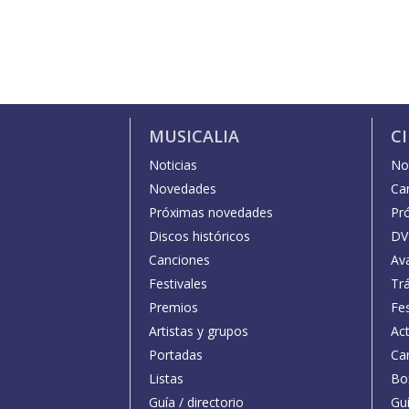
MUSICALIA
C
Noticias
Not
Novedades
Car
Próximas novedades
Pr
Discos históricos
DV
Canciones
Av
Festivales
Trá
Premios
Fe
Artistas y grupos
Act
Portadas
Car
Listas
Bo
Guía / directorio
Guí