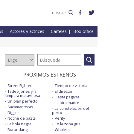
os
Actores y actrices
Carteles
Box-office
PROXIMOS ESTRENOS
Street Fighter
Tiempo de victoria
Tadeo Jones y la
El director
lámpara maravillosa
Fiesta pagäna
Un plan perfecto
La otra madre
Sacamantecas
La constelación del
Digger
perro
Noche de paz 2
Verity
La bola negra
En la zona gris
Burundanga
Whalefall