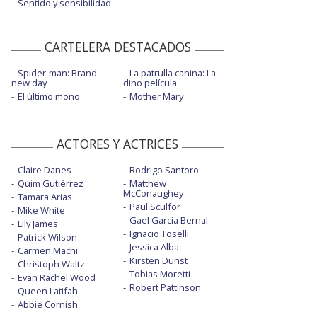
Sentido y sensibilidad
CARTELERA DESTACADOS
Spider-man: Brand
La patrulla canina: La
new day
dino película
El último mono
Mother Mary
ACTORES Y ACTRICES
Claire Danes
Rodrigo Santoro
Quim Gutiérrez
Matthew
McConaughey
Tamara Arias
Paul Sculfor
Mike White
Gael García Bernal
Lily James
Ignacio Toselli
Patrick Wilson
Jessica Alba
Carmen Machi
Kirsten Dunst
Christoph Waltz
Tobias Moretti
Evan Rachel Wood
Robert Pattinson
Queen Latifah
Abbie Cornish