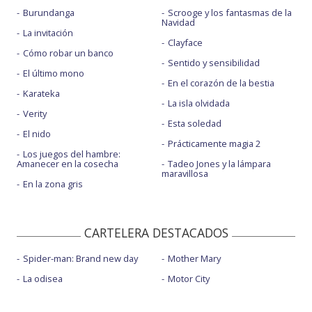
Burundanga
Scrooge y los fantasmas de la
Navidad
La invitación
Clayface
Cómo robar un banco
Sentido y sensibilidad
El último mono
En el corazón de la bestia
Karateka
La isla olvidada
Verity
Esta soledad
El nido
Prácticamente magia 2
Los juegos del hambre:
Amanecer en la cosecha
Tadeo Jones y la lámpara
maravillosa
En la zona gris
CARTELERA DESTACADOS
Spider-man: Brand new day
Mother Mary
La odisea
Motor City