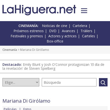
CINEMANÍA:
Noticias de cine
Cartelera
Próximos estrenos
DVD
Avances
Tráilers
Festivales y premios
Actores y actrices
Carteles
Box-office
Cinemanía
> Mariana Di Girólamo
Destacado:
Emily Blunt y Josh O'Connor protagonizan 'El día de
la revelación' de Steven Spielberg
Mariana Di Girólamo
Películas
Fotos