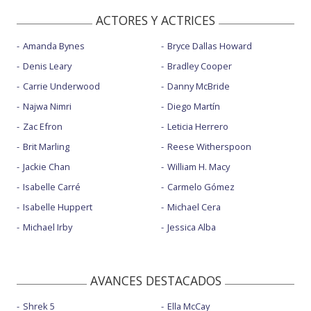
ACTORES Y ACTRICES
Amanda Bynes
Bryce Dallas Howard
Denis Leary
Bradley Cooper
Carrie Underwood
Danny McBride
Najwa Nimri
Diego Martín
Zac Efron
Leticia Herrero
Brit Marling
Reese Witherspoon
Jackie Chan
William H. Macy
Isabelle Carré
Carmelo Gómez
Isabelle Huppert
Michael Cera
Michael Irby
Jessica Alba
AVANCES DESTACADOS
Shrek 5
Ella McCay