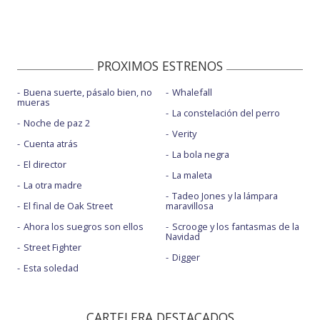
PROXIMOS ESTRENOS
Buena suerte, pásalo bien, no
Whalefall
mueras
La constelación del perro
Noche de paz 2
Verity
Cuenta atrás
La bola negra
El director
La maleta
La otra madre
Tadeo Jones y la lámpara
El final de Oak Street
maravillosa
Ahora los suegros son ellos
Scrooge y los fantasmas de la
Navidad
Street Fighter
Digger
Esta soledad
CARTELERA DESTACADOS