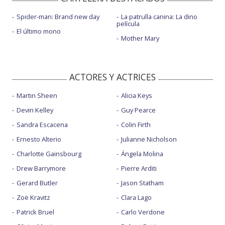
Spider-man: Brand new day
La patrulla canina: La dino
película
El último mono
Mother Mary
ACTORES Y ACTRICES
Martin Sheen
Alicia Keys
Devin Kelley
Guy Pearce
Sandra Escacena
Colin Firth
Ernesto Alterio
Julianne Nicholson
Charlotte Gainsbourg
Ángela Molina
Drew Barrymore
Pierre Arditi
Gerard Butler
Jason Statham
Zoë Kravitz
Clara Lago
Patrick Bruel
Carlo Verdone