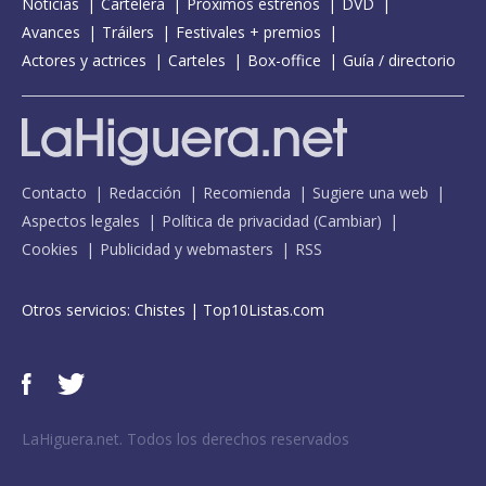
Noticias
Cartelera
Próximos estrenos
DVD
Avances
Tráilers
Festivales + premios
Actores y actrices
Carteles
Box-office
Guía / directorio
Contacto
Redacción
Recomienda
Sugiere una web
Aspectos legales
Política de privacidad
(
Cambiar
)
Cookies
Publicidad y webmasters
RSS
Otros servicios:
Chistes
|
Top10Listas.com
LaHiguera.net. Todos los derechos reservados