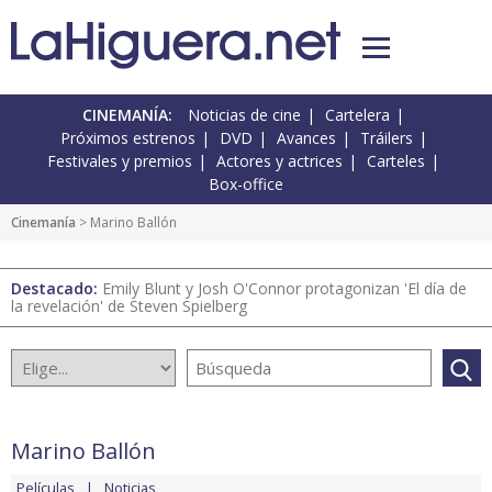
CINEMANÍA:
Noticias de cine
Cartelera
Próximos estrenos
DVD
Avances
Tráilers
Festivales y premios
Actores y actrices
Carteles
Box-office
Cinemanía
> Marino Ballón
Destacado:
Emily Blunt y Josh O'Connor protagonizan 'El día de
la revelación' de Steven Spielberg
Marino Ballón
Películas
Noticias