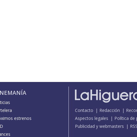
INEMANÍA
icias
telera
Contacto
Redacción
Reco
óximos estrenos
Aspectos legales
Política de
D
Publicidad y webmasters
RS
ances