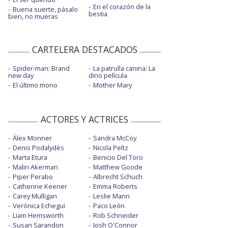
En el corazón de la
Buena suerte, pásalo
bestia
bien, no mueras
CARTELERA DESTACADOS
Spider-man: Brand
La patrulla canina: La
new day
dino película
El último mono
Mother Mary
ACTORES Y ACTRICES
Àlex Monner
Sandra McCoy
Denis Podalydès
Nicola Peltz
Marta Etura
Benicio Del Toro
Malin Akerman
Matthew Goode
Piper Perabo
Albrecht Schuch
Catherine Keener
Emma Roberts
Carey Mulligan
Leslie Mann
Verónica Echegui
Paco León
Liam Hemsworth
Rob Schneider
Susan Sarandon
Josh O'Connor