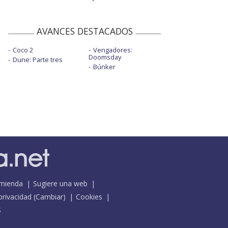
AVANCES DESTACADOS
Coco 2
Vengadores:
Doomsday
Dune: Parte tres
Búnker
mienda
Sugiere una web
 privacidad
(
Cambiar
)
Cookies
S