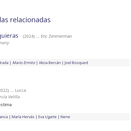
las relacionadas
quieras
(2024) .... Eric Zimmerman
emany
drada
Mario Ermito
Alicia Bercán
Joel Bosqued
2022) .... Lucca
ía Velilla
estima
anca
María Hervás
Eva Ugarte
Nene