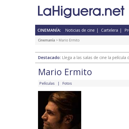
CINEMANÍA:
Noticias de cine
Cartelera
Pr
Cinemanía
> Mario Ermito
Destacado:
Llega a las salas de cine la películ
Mario Ermito
Películas
Fotos