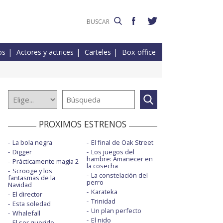
os
Actores y actrices
Carteles
Box-office
PROXIMOS ESTRENOS
La bola negra
El final de Oak Street
Digger
Los juegos del
hambre: Amanecer en
Prácticamente magia 2
la cosecha
Scrooge y los
La constelación del
fantasmas de la
perro
Navidad
Karateka
El director
Trinidad
Esta soledad
Un plan perfecto
Whalefall
El nido
El ser querido