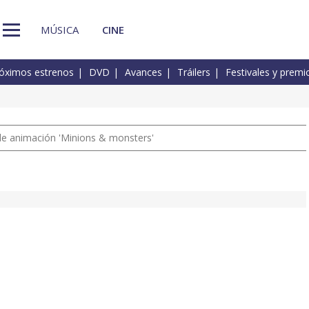
MÚSICA
CINE
óximos estrenos
DVD
Avances
Tráilers
Festivales y premi
a de animación 'Minions & monsters'