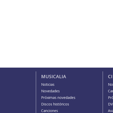
MUSICALIA
C
Noticias
Not
Novedades
Car
Próximas novedades
Pr
Discos históricos
DV
Canciones
Av