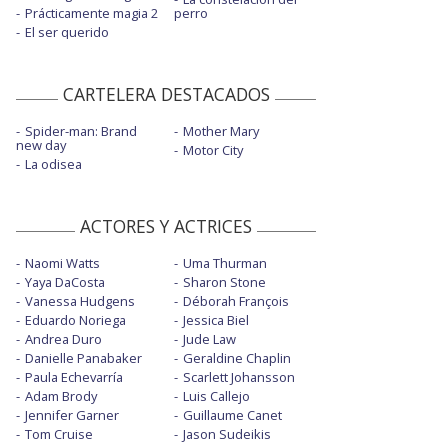
Prácticamente magia 2
perro
El ser querido
CARTELERA DESTACADOS
Spider-man: Brand
Mother Mary
new day
Motor City
La odisea
ACTORES Y ACTRICES
Naomi Watts
Uma Thurman
Yaya DaCosta
Sharon Stone
Vanessa Hudgens
Déborah François
Eduardo Noriega
Jessica Biel
Andrea Duro
Jude Law
Danielle Panabaker
Geraldine Chaplin
Paula Echevarría
Scarlett Johansson
Adam Brody
Luis Callejo
Jennifer Garner
Guillaume Canet
Tom Cruise
Jason Sudeikis