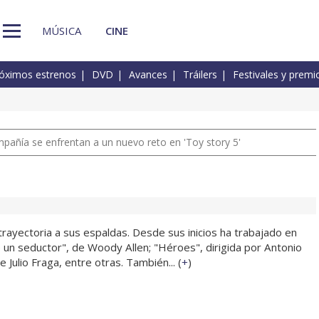
MÚSICA
CINE
óximos estrenos
DVD
Avances
Tráilers
Festivales y premi
pañía se enfrentan a un nuevo reto en 'Toy story 5'
trayectoria a sus espaldas. Desde sus inicios ha trabajado en
un seductor", de Woody Allen; "Héroes", dirigida por Antonio
Julio Fraga, entre otras. También... (
+
)