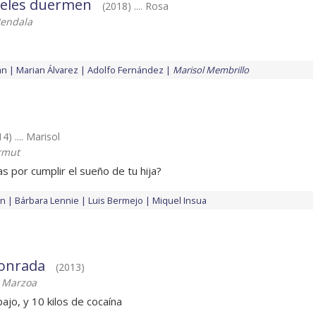
geles duermen
(2018) .... Rosa
Bendala
án
Marian Álvarez
Adolfo Fernández
Marisol Membrillo
4) .... Marisol
rmut
s por cumplir el sueño de tu hija?
án
Bárbara Lennie
Luis Bermejo
Miquel Insua
onrada
(2013)
 Marzoa
jo, y 10 kilos de cocaína