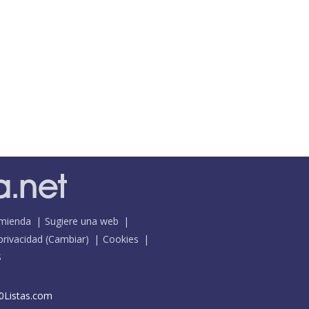
mienda
Sugiere una web
 privacidad
(
Cambiar
)
Cookies
S
0Listas.com