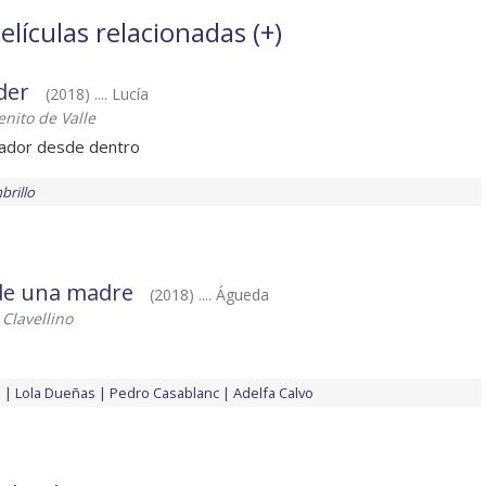
elículas relacionadas (
+
)
der
(2018) .... Lucía
nito de Valle
tador desde dentro
brillo
 de una madre
(2018) .... Águeda
 Clavellino
o
Lola Dueñas
Pedro Casablanc
Adelfa Calvo