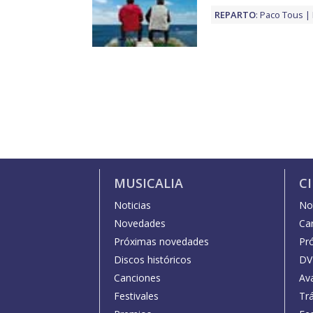
REPARTO
:
Paco Tous
MUSICALIA
C
Noticias
Not
Novedades
Car
Próximas novedades
Pr
Discos históricos
DV
Canciones
Av
Festivales
Trá