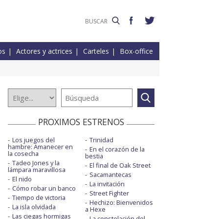
os
Actores y actrices
Carteles
Box-office
PROXIMOS ESTRENOS
Los juegos del
Trinidad
hambre: Amanecer en
En el corazón de la
la cosecha
bestia
Tadeo Jones y la
El final de Oak Street
lámpara maravillosa
Sacamantecas
El nido
La invitación
Cómo robar un banco
Street Fighter
Tiempo de victoria
Hechizo: Bienvenidos
La isla olvidada
a Hexe
Las ciegas hormigas
La constelación del