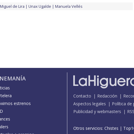
Miguel de Lira
Unax Ugalde
Manuela Vellés
INEMANÍA
icias
telera
Contacto
Redacción
Reco
óximos estrenos
Aspectos legales
Política de
D
Publicidad y webmasters
RS
ances
ilers
Otros servicios:
Chistes
|
Top1