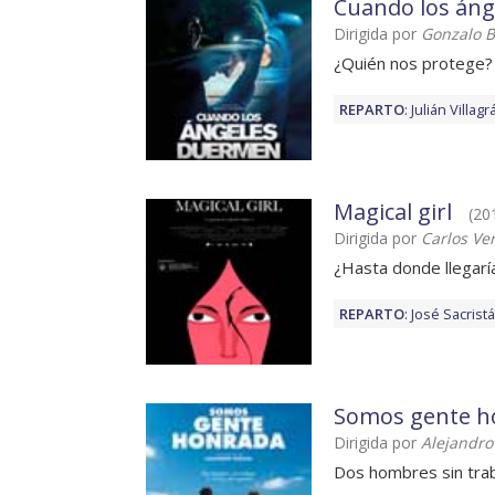
Cuando los án
Dirigida por
Gonzalo 
¿Quién nos protege?
REPARTO
:
Julián Villagr
Magical girl
(201
Dirigida por
Carlos Ve
¿Hasta donde llegaría
REPARTO
:
José Sacrist
Somos gente h
Dirigida por
Alejandro
Dos hombres sin traba