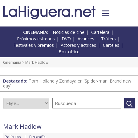
CINEMANÍA:
Noticias de cine
Cartelera
Próximos estrenos
DVD
Avances
Tráilers
Festivales y premios
Actores y actrices
Carteles
Box-office
Cinemanía
> Mark Hadlow
Destacado:
Tom Holland y Zendaya en 'Spider-man: Brand new
day'
Mark Hadlow
Películas
Biografía