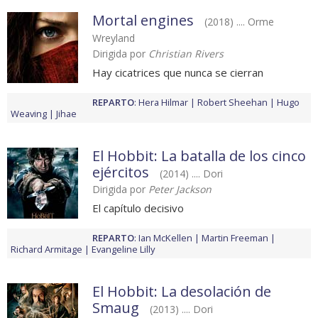
Mortal engines
(2018) .... Orme
Wreyland
Dirigida por
Christian Rivers
Hay cicatrices que nunca se cierran
REPARTO
:
Hera Hilmar
Robert Sheehan
Hugo
Weaving
Jihae
El Hobbit: La batalla de los cinco
ejércitos
(2014) .... Dori
Dirigida por
Peter Jackson
El capítulo decisivo
REPARTO
:
Ian McKellen
Martin Freeman
Richard Armitage
Evangeline Lilly
El Hobbit: La desolación de
Smaug
(2013) .... Dori