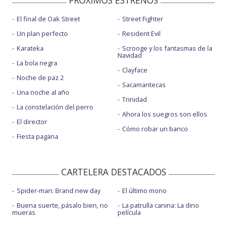
PROXIMOS ESTRENOS
El final de Oak Street
Street Fighter
Un plan perfecto
Resident Evil
Karateka
Scrooge y los fantasmas de la
Navidad
La bola negra
Clayface
Noche de paz 2
Sacamantecas
Una noche al año
Trinidad
La constelación del perro
Ahora los suegros son ellos
El director
Cómo robar un banco
Fiesta pagäna
CARTELERA DESTACADOS
Spider-man: Brand new day
El último mono
Buena suerte, pásalo bien, no
La patrulla canina: La dino
mueras
película