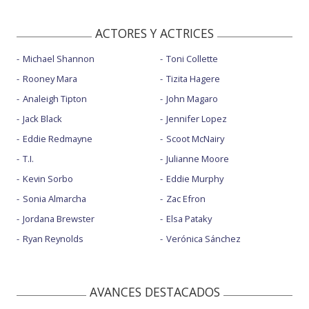
ACTORES Y ACTRICES
Michael Shannon
Toni Collette
Rooney Mara
Tizita Hagere
Analeigh Tipton
John Magaro
Jack Black
Jennifer Lopez
Eddie Redmayne
Scoot McNairy
T.I.
Julianne Moore
Kevin Sorbo
Eddie Murphy
Sonia Almarcha
Zac Efron
Jordana Brewster
Elsa Pataky
Ryan Reynolds
Verónica Sánchez
AVANCES DESTACADOS