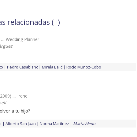
as relacionadas (
+
)
 .... Wedding Planner
árguez
to
Pedro Casablanc
Mirela Balić
Rocío Muñoz-Cobo
(2009) .... Irene
ell
lver a tu hijo?
o
Alberto San Juan
Norma Martínez
Marta Aledo