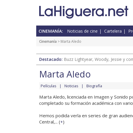
CINEMANÍA:
Noticias de cine
Cartelera
Pr
Cinemanía
> Marta Aledo
Destacado:
Buzz Lightyear, Woody, Jessie y com
Marta Aledo
Películas
Noticias
Biografía
Marta Aledo, licenciada en Imagen y Sonido 
completado su formación académica con varios
Hemos podida verla en series de gran audienci
Central,... (
+
)