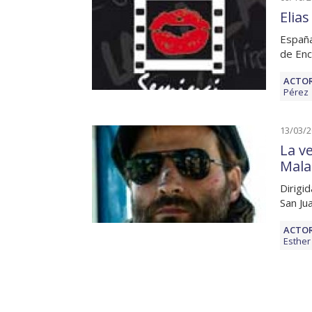
Elia
España
de Enc
ACTOR
Pérez
13/03/
La v
Mala
Dirigi
San Ju
ACTOR
Esther