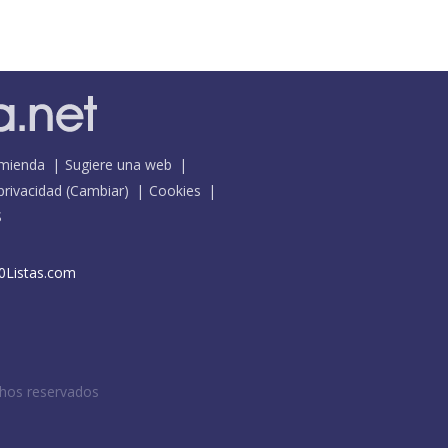
mienda
Sugiere una web
 privacidad
(
Cambiar
)
Cookies
S
0Listas.com
chos reservados