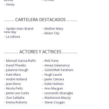
Verity
CARTELERA DESTACADOS
Spider-man: Brand
Mother Mary
new day
Motor City
La odisea
ACTORES Y ACTRICES
Manuel Garcia-Rulfo
Rick Yune
David Thewlis
Amaia Salamanca
Julianne Hough
Golshifteh Farahani
Kate Mara
Hugh Laurie
André Holland
Javier Cámara
Jean Reno
Katie Holmes
Nicola Peltz
Ann-Margret
Jamie Lee Curtis
Leonardo Sbaraglia
Zoe Saldaña
Mackenzie Mauzy
Emma Roberts
Steve Coogan