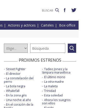
os
Actores y actrices
Carteles
Box-office
PROXIMOS ESTRENOS
Street Fighter
Tadeo Jones y la
lámpara maravillosa
El director
El último mono
La constelación del
perro
La otra madre
La bola negra
La maleta
Whalefall
Trinidad
En la zona gris
Esta soledad
Una noche al año
Ahora los suegros
son ellos
En el corazón de la
bestia
El nido