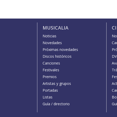
MUSICALIA
C
Noticias
Not
Novedades
Car
Próximas novedades
Pr
Discos históricos
DV
Canciones
Av
Festivales
Trá
Premios
Fe
Artistas y grupos
Act
Portadas
Car
Listas
Bo
Guía / directorio
Guí