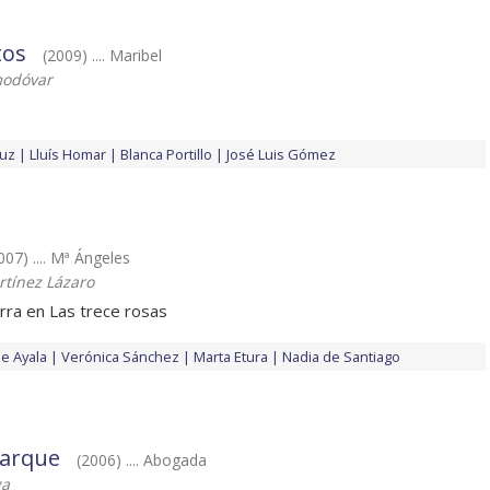
tos
(2009) .... Maribel
modóvar
ruz
Lluís Homar
Blanca Portillo
José Luis Gómez
007) .... Mª Ángeles
rtínez Lázaro
erra en Las trece rosas
de Ayala
Verónica Sánchez
Marta Etura
Nadia de Santiago
parque
(2006) .... Abogada
ga