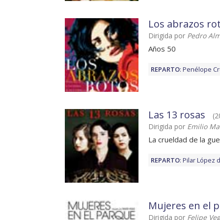
Los abrazos ro
Dirigida por
Pedro Al
Años 50
REPARTO
:
Penélope C
Las 13 rosas
(2
Dirigida por
Emilio Ma
La crueldad de la gu
REPARTO
:
Pilar López 
Mujeres en el 
Dirigida por
Felipe Ve