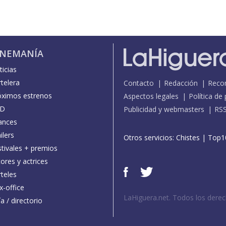
INEMANÍA
icias
telera
Contacto
Redacción
Reco
óximos estrenos
Aspectos legales
Política de
D
Publicidad y webmasters
RS
ances
ilers
Otros servicios:
Chistes
|
Top1
stivales + premios
ores y actrices
teles
x-office
LaHiguera.net. Todos los dere
a / directorio