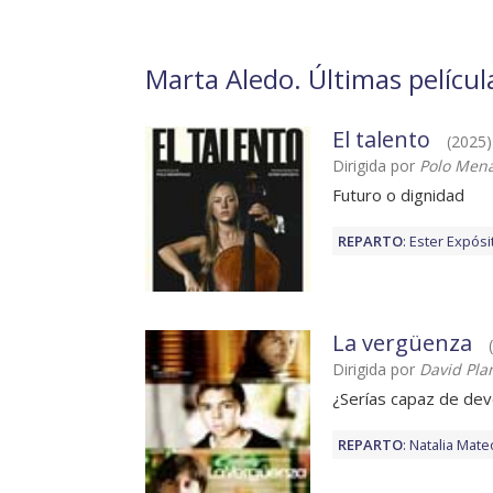
Marta Aledo. Últimas películ
El talento
(2025)
Dirigida por
Polo Men
Futuro o dignidad
REPARTO
:
Ester Expósi
La vergüenza
Dirigida por
David Plan
¿Serías capaz de devo
REPARTO
:
Natalia Mate