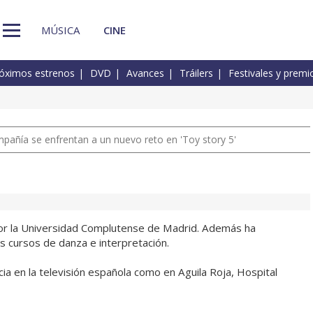
MÚSICA
CINE
óximos estrenos
DVD
Avances
Tráilers
Festivales y premi
pañía se enfrentan a un nuevo reto en 'Toy story 5'
por la Universidad Complutense de Madrid. Además ha
 cursos de danza e interpretación.
a en la televisión española como en Aguila Roja, Hospital