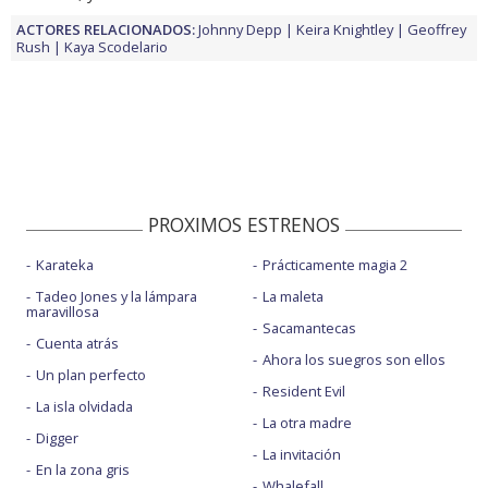
ACTORES RELACIONADOS:
Johnny Depp
Keira Knightley
Geoffrey
Rush
Kaya Scodelario
PROXIMOS ESTRENOS
Karateka
Prácticamente magia 2
Tadeo Jones y la lámpara
La maleta
maravillosa
Sacamantecas
Cuenta atrás
Ahora los suegros son ellos
Un plan perfecto
Resident Evil
La isla olvidada
La otra madre
Digger
La invitación
En la zona gris
Whalefall