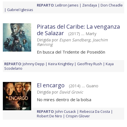
REPARTO
:
LeBron James
Zendaya
Don Cheadle
Gabriel Iglesias
Piratas del Caribe: La venganza
de Salazar
(2017) .... Marty
Dirigida por
Espen Sandberg, Joachim
Rønning
En busca del Tridente de Poseidón
REPARTO
:
Johnny Depp
Keira Knightley
Geoffrey Rush
Kaya
Scodelario
El encargo
(2014) .... Guano
Dirigida por
David Grovic
No mires dentro de la bolsa
REPARTO
:
John Cusack
Rebecca Da Costa
Robert De Niro
Crispin Glover