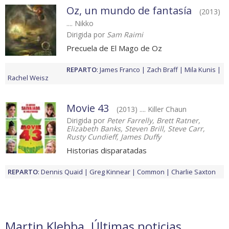
Oz, un mundo de fantasía
(2013)
.... Nikko
Dirigida por
Sam Raimi
Precuela de El Mago de Oz
REPARTO
:
James Franco
Zach Braff
Mila Kunis
Rachel Weisz
Movie 43
(2013) .... Killer Chaun
Dirigida por
Peter Farrelly, Brett Ratner,
Elizabeth Banks, Steven Brill, Steve Carr,
Rusty Cundieff, James Duffy
Historias disparatadas
REPARTO
:
Dennis Quaid
Greg Kinnear
Common
Charlie Saxton
Martin Klebba. Últimas noticias