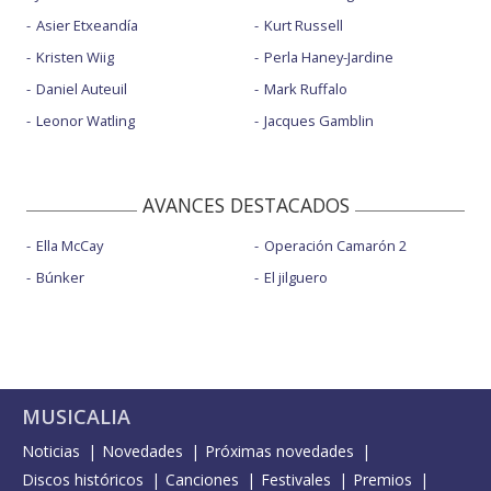
Asier Etxeandía
Kurt Russell
Kristen Wiig
Perla Haney-Jardine
Daniel Auteuil
Mark Ruffalo
Leonor Watling
Jacques Gamblin
AVANCES DESTACADOS
Ella McCay
Operación Camarón 2
Búnker
El jilguero
MUSICALIA
Noticias
Novedades
Próximas novedades
Discos históricos
Canciones
Festivales
Premios