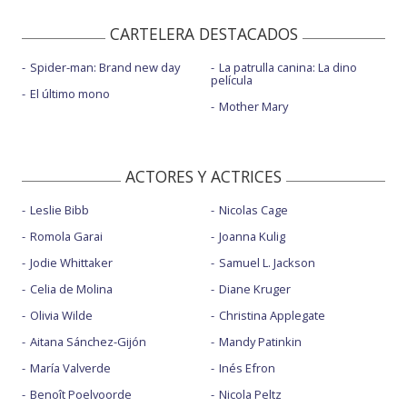
CARTELERA DESTACADOS
Spider-man: Brand new day
La patrulla canina: La dino
película
El último mono
Mother Mary
ACTORES Y ACTRICES
Leslie Bibb
Nicolas Cage
Romola Garai
Joanna Kulig
Jodie Whittaker
Samuel L. Jackson
Celia de Molina
Diane Kruger
Olivia Wilde
Christina Applegate
Aitana Sánchez-Gijón
Mandy Patinkin
María Valverde
Inés Efron
Benoît Poelvoorde
Nicola Peltz