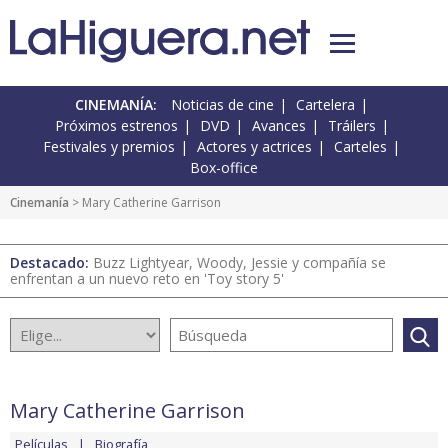
CINEMANÍA:
Noticias de cine
Cartelera
Próximos estrenos
DVD
Avances
Tráilers
Festivales y premios
Actores y actrices
Carteles
Box-office
Cinemanía
> Mary Catherine Garrison
Destacado:
Buzz Lightyear, Woody, Jessie y compañía se
enfrentan a un nuevo reto en 'Toy story 5'
Mary Catherine Garrison
Películas
Biografía