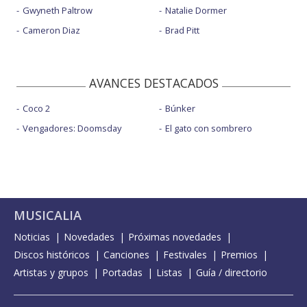
Gwyneth Paltrow
Natalie Dormer
Cameron Diaz
Brad Pitt
AVANCES DESTACADOS
Coco 2
Búnker
Vengadores: Doomsday
El gato con sombrero
MUSICALIA
Noticias
Novedades
Próximas novedades
Discos históricos
Canciones
Festivales
Premios
Artistas y grupos
Portadas
Listas
Guía / directorio