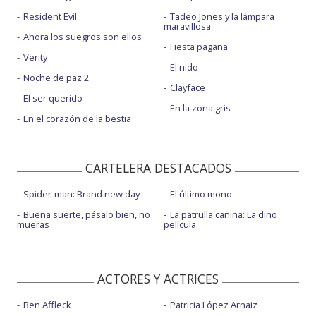
Resident Evil
Tadeo Jones y la lámpara
maravillosa
Ahora los suegros son ellos
Fiesta pagäna
Verity
El nido
Noche de paz 2
Clayface
El ser querido
En la zona gris
En el corazón de la bestia
CARTELERA DESTACADOS
Spider-man: Brand new day
El último mono
Buena suerte, pásalo bien, no
La patrulla canina: La dino
mueras
película
ACTORES Y ACTRICES
Ben Affleck
Patricia López Arnaiz