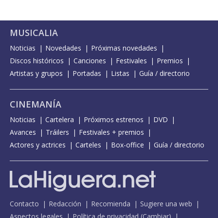
MUSICALIA
Noticias
Novedades
Próximas novedades
Discos históricos
Canciones
Festivales
Premios
Artistas y grupos
Portadas
Listas
Guía / directorio
CINEMANÍA
Noticias
Cartelera
Próximos estrenos
DVD
Avances
Tráilers
Festivales + premios
Actores y actrices
Carteles
Box-office
Guía / directorio
Contacto
Redacción
Recomienda
Sugiere una web
Aspectos legales
Política de privacidad
(
Cambiar
)