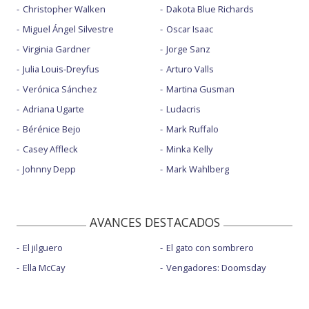
Christopher Walken
Dakota Blue Richards
Miguel Ángel Silvestre
Oscar Isaac
Virginia Gardner
Jorge Sanz
Julia Louis-Dreyfus
Arturo Valls
Verónica Sánchez
Martina Gusman
Adriana Ugarte
Ludacris
Bérénice Bejo
Mark Ruffalo
Casey Affleck
Minka Kelly
Johnny Depp
Mark Wahlberg
AVANCES DESTACADOS
El jilguero
El gato con sombrero
Ella McCay
Vengadores: Doomsday