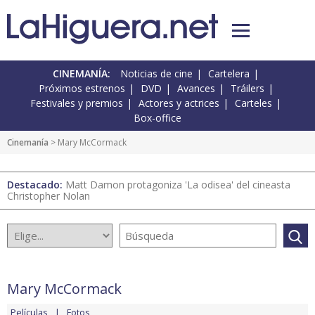
CINEMANÍA:
Noticias de cine
Cartelera
Próximos estrenos
DVD
Avances
Tráilers
Festivales y premios
Actores y actrices
Carteles
Box-office
Cinemanía
> Mary McCormack
Destacado:
Matt Damon protagoniza 'La odisea' del cineasta
Christopher Nolan
Mary McCormack
Películas
Fotos