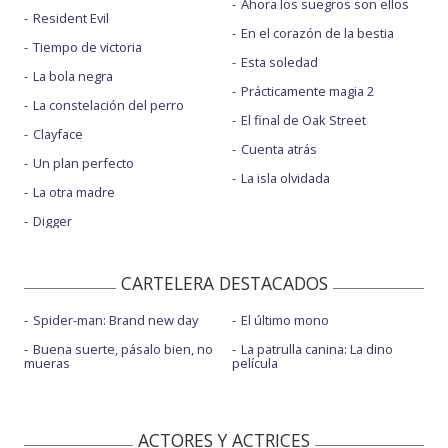
Ahora los suegros son ellos
Resident Evil
En el corazón de la bestia
Tiempo de victoria
Esta soledad
La bola negra
Prácticamente magia 2
La constelación del perro
El final de Oak Street
Clayface
Cuenta atrás
Un plan perfecto
La isla olvidada
La otra madre
Digger
CARTELERA DESTACADOS
Spider-man: Brand new day
El último mono
Buena suerte, pásalo bien, no
La patrulla canina: La dino
mueras
película
ACTORES Y ACTRICES