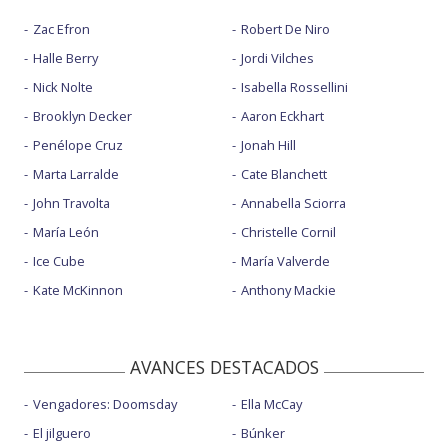
Zac Efron
Robert De Niro
Halle Berry
Jordi Vilches
Nick Nolte
Isabella Rossellini
Brooklyn Decker
Aaron Eckhart
Penélope Cruz
Jonah Hill
Marta Larralde
Cate Blanchett
John Travolta
Annabella Sciorra
María León
Christelle Cornil
Ice Cube
María Valverde
Kate McKinnon
Anthony Mackie
AVANCES DESTACADOS
Vengadores: Doomsday
Ella McCay
El jilguero
Búnker