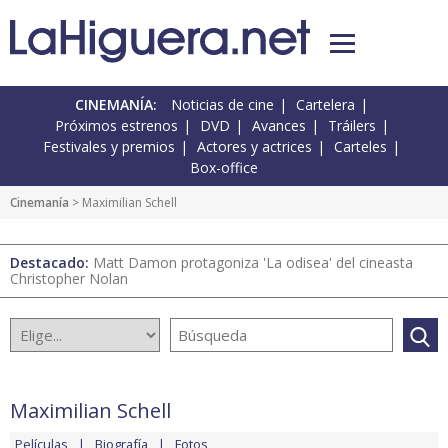
CINEMANÍA:
Noticias de cine
Cartelera
Próximos estrenos
DVD
Avances
Tráilers
Festivales y premios
Actores y actrices
Carteles
Box-office
Cinemanía
> Maximilian Schell
Destacado:
Matt Damon protagoniza 'La odisea' del cineasta
Christopher Nolan
Maximilian Schell
Películas
Biografía
Fotos