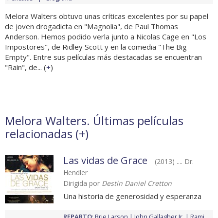
Melora Walters obtuvo unas críticas excelentes por su papel
de joven drogadicta en "Magnolia", de Paul Thomas
Anderson. Hemos podido verla junto a Nicolas Cage en "Los
Impostores", de Ridley Scott y en la comedia "The Big
Empty". Entre sus películas más destacadas se encuentran
"Rain", de... (
+
)
Melora Walters. Últimas películas
relacionadas (
+
)
Las vidas de Grace
(2013) .... Dr.
Hendler
Dirigida por
Destin Daniel Cretton
Una historia de generosidad y esperanza
REPARTO
:
Brie Larson
John Gallagher Jr.
Rami