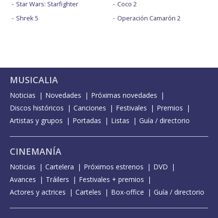
Star Wars: Starfighter
Coco 2
Shrek 5
Operación Camarón 2
MUSICALIA
Noticias
Novedades
Próximas novedades
Discos históricos
Canciones
Festivales
Premios
Artistas y grupos
Portadas
Listas
Guía / directorio
CINEMANÍA
Noticias
Cartelera
Próximos estrenos
DVD
Avances
Tráilers
Festivales + premios
Actores y actrices
Carteles
Box-office
Guía / directorio