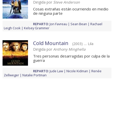
Dirigida por
Steve Anderson
Cosas extrañas están ocurriendo en medio
de ninguna parte
REPARTO
:
Jon Favreau
Sean Bean
Rachael
Leigh Cook
Kelsey Grammer
Cold Mountain
(2003) .... Lila
Dirigida por
Anthony Minghella
Tres personas desarragidas por culpa de la
guerra
REPARTO
:
Jude Law
Nicole Kidman
Renée
Zellweger
Natalie Portman