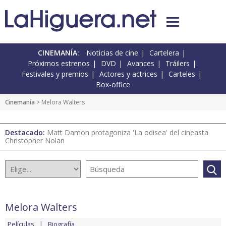
CINEMANÍA:
Noticias de cine
Cartelera
Próximos estrenos
DVD
Avances
Tráilers
Festivales y premios
Actores y actrices
Carteles
Box-office
Cinemanía
> Melora Walters
Destacado:
Matt Damon protagoniza 'La odisea' del cineasta
Christopher Nolan
Melora Walters
Películas
Biografía