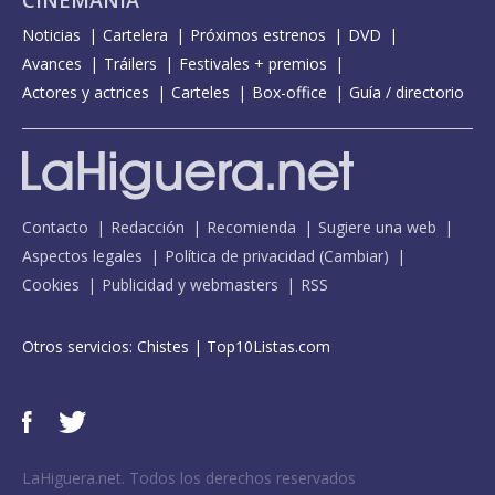
CINEMANÍA
Noticias
Cartelera
Próximos estrenos
DVD
Avances
Tráilers
Festivales + premios
Actores y actrices
Carteles
Box-office
Guía / directorio
Contacto
Redacción
Recomienda
Sugiere una web
Aspectos legales
Política de privacidad
(
Cambiar
)
Cookies
Publicidad y webmasters
RSS
Otros servicios:
Chistes
|
Top10Listas.com
LaHiguera.net. Todos los derechos reservados