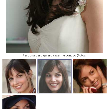
Perdona pero quiero casarme contigo
(
Fotos
)