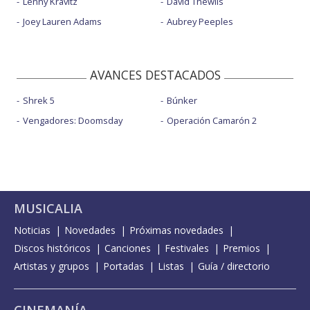
Lenny Kravitz
David Thewlis
Joey Lauren Adams
Aubrey Peeples
AVANCES DESTACADOS
Shrek 5
Búnker
Vengadores: Doomsday
Operación Camarón 2
MUSICALIA
Noticias
Novedades
Próximas novedades
Discos históricos
Canciones
Festivales
Premios
Artistas y grupos
Portadas
Listas
Guía / directorio