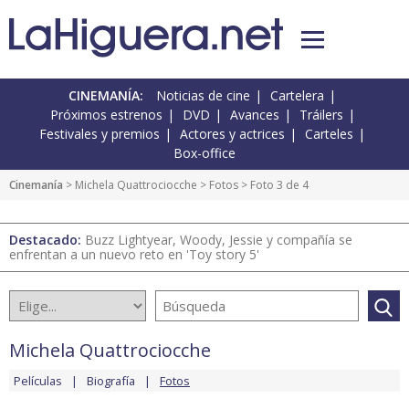
CINEMANÍA:
Noticias de cine
Cartelera
Próximos estrenos
DVD
Avances
Tráilers
Festivales y premios
Actores y actrices
Carteles
Box-office
Cinemanía
>
Michela Quattrociocche
>
Fotos
> Foto 3 de 4
Destacado:
Buzz Lightyear, Woody, Jessie y compañía se
enfrentan a un nuevo reto en 'Toy story 5'
Michela Quattrociocche
Películas
Biografía
Fotos