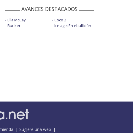
AVANCES DESTACADOS
Ella McCay
Coco 2
Búnker
Ice age: En ebullición
mienda
Sugiere una web