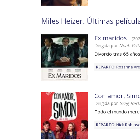
Miles Heizer. Últimas películ
Ex maridos
(202
Dirigida por
Noah Prit
Divorcio tras 65 años
REPARTO
:
Rosanna Arq
Con amor, Sim
Dirigida por
Greg Berl
Todo el mundo merec
REPARTO
:
Nick Robins