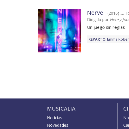
Nerve
(2016) ....
Dirigida por
Henry Joo
Un juego sin reglas
REPARTO
:
Emma Rober
MUSICALIA
C
Noticias
Not
Novedades
Car