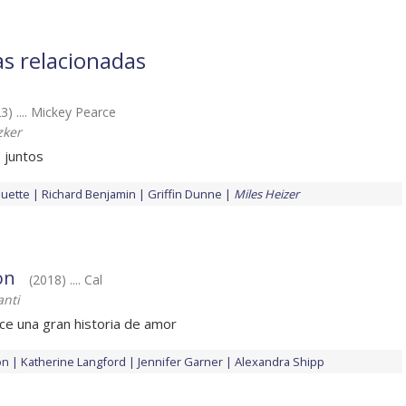
as relacionadas
3) .... Mickey Pearce
zker
 juntos
uette
Richard Benjamin
Griffin Dunne
Miles Heizer
on
(2018) .... Cal
anti
e una gran historia de amor
on
Katherine Langford
Jennifer Garner
Alexandra Shipp