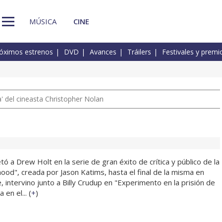
MÚSICA
CINE
óximos estrenos
DVD
Avances
Tráilers
Festivales y premi
 del cineasta Christopher Nolan
ó a Drew Holt en la serie de gran éxito de crítica y público de la
od", creada por Jason Katims, hasta el final de la misma en
intervino junto a Billy Crudup en "Experimento en la prisión de
en el... (
+
)