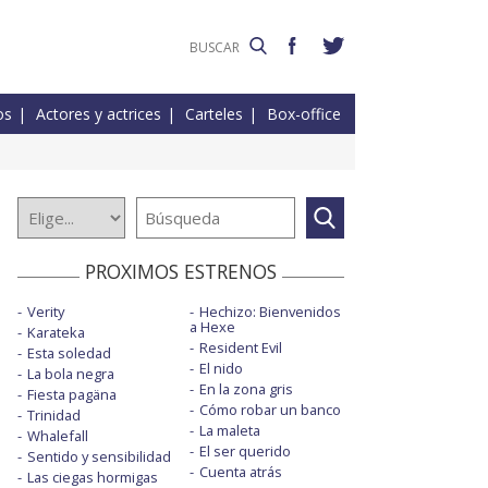
os
Actores y actrices
Carteles
Box-office
PROXIMOS ESTRENOS
Verity
Hechizo: Bienvenidos
a Hexe
Karateka
Resident Evil
Esta soledad
El nido
La bola negra
En la zona gris
Fiesta pagäna
Cómo robar un banco
Trinidad
La maleta
Whalefall
El ser querido
Sentido y sensibilidad
Cuenta atrás
Las ciegas hormigas