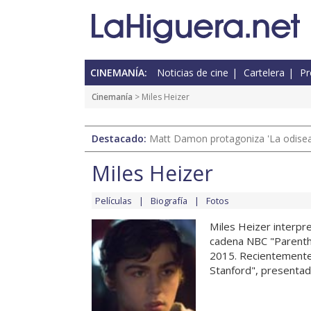
CINEMANÍA:
Noticias de cine
Cartelera
Pr
Cinemanía
> Miles Heizer
Destacado:
Matt Damon protagoniza 'La odisea'
Miles Heizer
Películas
Biografía
Fotos
Miles Heizer interpret
cadena NBC "Parentho
2015. Recientemente, 
Stanford", presentada 