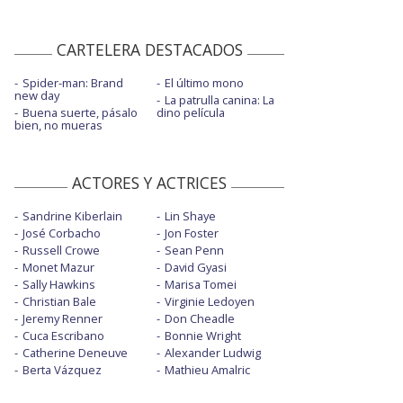
CARTELERA DESTACADOS
Spider-man: Brand
El último mono
new day
La patrulla canina: La
Buena suerte, pásalo
dino película
bien, no mueras
ACTORES Y ACTRICES
Sandrine Kiberlain
Lin Shaye
José Corbacho
Jon Foster
Russell Crowe
Sean Penn
Monet Mazur
David Gyasi
Sally Hawkins
Marisa Tomei
Christian Bale
Virginie Ledoyen
Jeremy Renner
Don Cheadle
Cuca Escribano
Bonnie Wright
Catherine Deneuve
Alexander Ludwig
Berta Vázquez
Mathieu Amalric