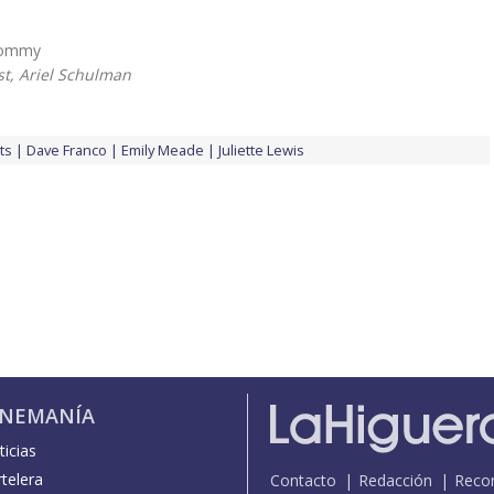
 Tommy
st, Ariel Schulman
ts
Dave Franco
Emily Meade
Juliette Lewis
INEMANÍA
icias
telera
Contacto
Redacción
Reco