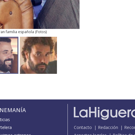
ran familia española
(
Fotos
)
INEMANÍA
icias
telera
Contacto
Redacción
Reco