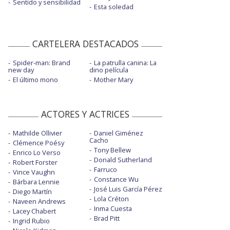
Sentido y sensibilidad
Esta soledad
CARTELERA DESTACADOS
Spider-man: Brand
La patrulla canina: La
new day
dino película
El último mono
Mother Mary
ACTORES Y ACTRICES
Mathilde Ollivier
Daniel Giménez
Cacho
Clémence Poésy
Tony Bellew
Enrico Lo Verso
Donald Sutherland
Robert Forster
Farruco
Vince Vaughn
Constance Wu
Bárbara Lennie
José Luis García Pérez
Diego Martín
Lola Créton
Naveen Andrews
Inma Cuesta
Lacey Chabert
Brad Pitt
Ingrid Rubio