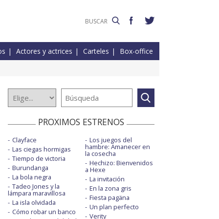
os
Actores y actrices
Carteles
Box-office
PROXIMOS ESTRENOS
Clayface
Los juegos del
hambre: Amanecer en
Las ciegas hormigas
la cosecha
Tiempo de victoria
Hechizo: Bienvenidos
Burundanga
a Hexe
La bola negra
La invitación
Tadeo Jones y la
En la zona gris
lámpara maravillosa
Fiesta pagäna
La isla olvidada
Un plan perfecto
Cómo robar un banco
Verity