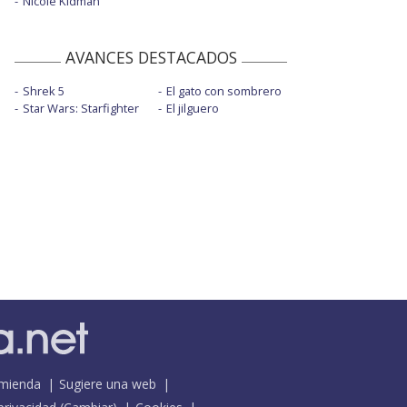
Nicole Kidman
AVANCES DESTACADOS
Shrek 5
El gato con sombrero
Star Wars: Starfighter
El jilguero
mienda
Sugiere una web