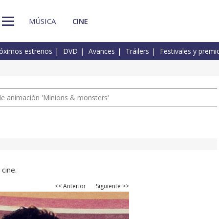
MÚSICA
CINE
óximos estrenos
DVD
Avances
Tráilers
Festivales y premi
a de animación 'Minions & monsters'
cine.
<< Anterior
Siguiente >>