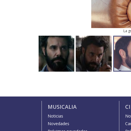
La g
MUSICALIA
C
Noticias
Not
Novedades
Car