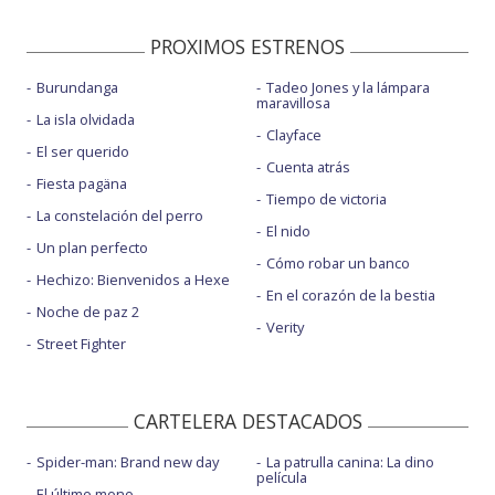
PROXIMOS ESTRENOS
Burundanga
Tadeo Jones y la lámpara
maravillosa
La isla olvidada
Clayface
El ser querido
Cuenta atrás
Fiesta pagäna
Tiempo de victoria
La constelación del perro
El nido
Un plan perfecto
Cómo robar un banco
Hechizo: Bienvenidos a Hexe
En el corazón de la bestia
Noche de paz 2
Verity
Street Fighter
CARTELERA DESTACADOS
Spider-man: Brand new day
La patrulla canina: La dino
película
El último mono