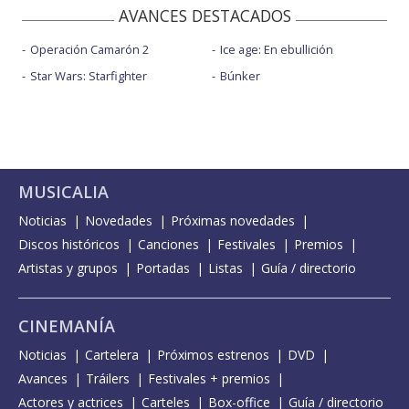
AVANCES DESTACADOS
Operación Camarón 2
Ice age: En ebullición
Star Wars: Starfighter
Búnker
MUSICALIA
Noticias
Novedades
Próximas novedades
Discos históricos
Canciones
Festivales
Premios
Artistas y grupos
Portadas
Listas
Guía / directorio
CINEMANÍA
Noticias
Cartelera
Próximos estrenos
DVD
Avances
Tráilers
Festivales + premios
Actores y actrices
Carteles
Box-office
Guía / directorio