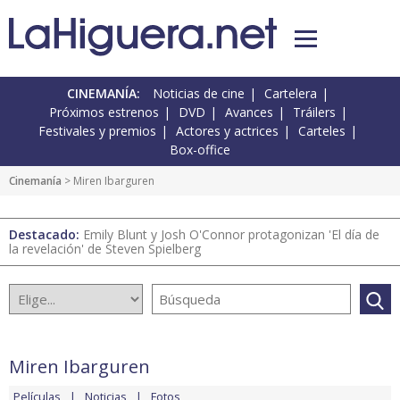
CINEMANÍA:
Noticias de cine
Cartelera
Próximos estrenos
DVD
Avances
Tráilers
Festivales y premios
Actores y actrices
Carteles
Box-office
Cinemanía
> Miren Ibarguren
Destacado:
Emily Blunt y Josh O'Connor protagonizan 'El día de
la revelación' de Steven Spielberg
Miren Ibarguren
Películas
Noticias
Fotos