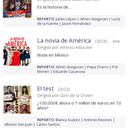
Es la historia de…
REPARTO
:
Julián López
Miren Ibarguren
Lucía
de la Fuente
Jason Fernández
La novia de América
(2023) .... Ana
Dirigida por
Alfonso Albacete
Boda en México
REPARTO
:
Miren Ibarguren
Pepa Charro
Pol
Monen
Eduardo Casanova
El test
(2022)
Dirigida por
Dani de la Orden
¿100.000€ ahora o 1 millón de euros en 10
años?
REPARTO
:
Blanca Suárez
Antonio Resines
Alberto San Juan
Carlos Santos