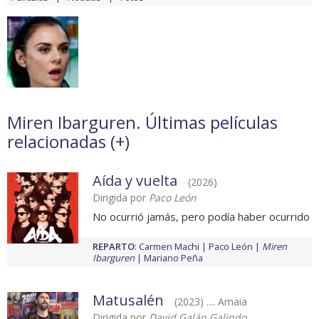
Miren Ibarguren. Últimas películas
relacionadas (
+
)
Aída y vuelta
(2026)
Dirigida por
Paco León
No ocurrió jamás, pero podía haber ocurrido
REPARTO
:
Carmen Machi
Paco León
Miren
Ibarguren
Mariano Peña
Matusalén
(2023) .... Amaia
Dirigida por
David Galán Galindo