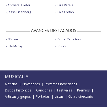
Chiwetel Ejiofor
Luis Varela
Jesse Eisenberg
Lola Créton
AVANCES DESTACADOS
Búnker
Dune: Parte tres
Ella McCay
Shrek 5
MUSICALIA
Noticias
Novedades
Próximas novedades
Discos históricos
Canciones
Festivales
Premios
Artistas y grupos
Portadas
Listas
Guía / directorio