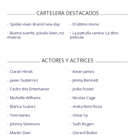
CARTELERA DESTACADOS
Spider-man: Brand new day
El último mono
Buena suerte, pásalo bien, no
La patrulla canina: La dino
mueras
película
ACTORES Y ACTRICES
Ciarán Hinds
Kevin James
Javier Gutiérrez
Jimmy Bennett
Cedric the Entertainer
Jodie Foster
Michelle Williams
Nicolas Cage
Blanca Suárez
Anika Noni Rose
Tom Hanks
Omar Sy
Johnny Simmons
Seth Rogen
Martin Starr
Gerard Butler