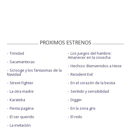
PROXIMOS ESTRENOS
Trinidad
Los juegos del hambre:
Amanecer en la cosecha
Sacamantecas
Hechizo: Bienvenidos a Hexe
Scrooge y los fantasmas de la
Navidad
Resident Evil
Street Fighter
En el corazón de la bestia
La otra madre
Sentido y sensibilidad
Karateka
Digger
Fiesta pagäna
En la zona gris
El ser querido
El nido
La invitación