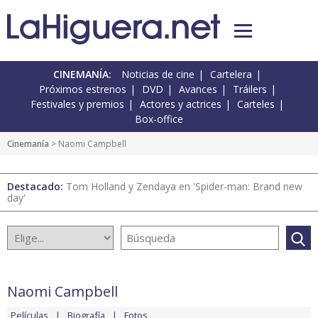
CINEMANÍA:
Noticias de cine
Cartelera
Próximos estrenos
DVD
Avances
Tráilers
Festivales y premios
Actores y actrices
Carteles
Box-office
Cinemanía
> Naomi Campbell
Destacado:
Tom Holland y Zendaya en 'Spider-man: Brand new
day'
Naomi Campbell
Películas
Biografía
Fotos