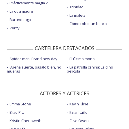
Prácticamente magia 2
Trinidad
La otra madre
La maleta
Burundanga
Cómo robar un banco
Verity
CARTELERA DESTACADOS
Spider-man: Brand new day
El último mono
Buena suerte, pásalo bien, no
La patrulla canina: La dino
mueras
película
ACTORES Y ACTRICES
Emma Stone
Kevin Kline
Brad Pitt
Itziar Ituño
Kristin Chenoweth
Clive Owen
Brays Efe
Laurent Lafitte